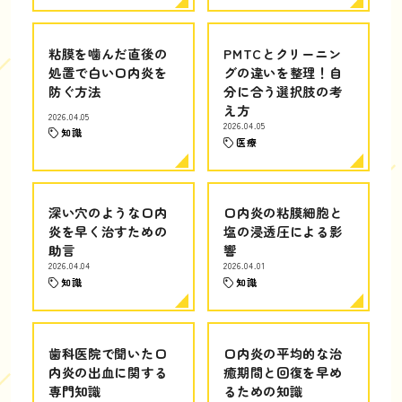
粘膜を噛んだ直後の
PMTCとクリーニン
処置で白い口内炎を
グの違いを整理！自
防ぐ方法
分に合う選択肢の考
え方
2026.04.05
2026.04.05
知識
医療
深い穴のような口内
口内炎の粘膜細胞と
炎を早く治すための
塩の浸透圧による影
助言
響
2026.04.04
2026.04.01
知識
知識
歯科医院で聞いた口
口内炎の平均的な治
内炎の出血に関する
癒期間と回復を早め
専門知識
るための知識