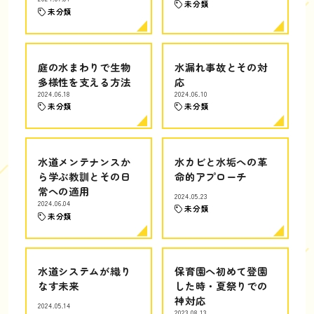
未分類
未分類
庭の水まわりで生物
水漏れ事故とその対
多様性を支える方法
応
2024.06.18
2024.06.10
未分類
未分類
水道メンテナンスか
水カビと水垢への革
ら学ぶ教訓とその日
命的アプローチ
常への適用
2024.05.23
2024.06.04
未分類
未分類
水道システムが織り
保育園へ初めて登園
なす未来
した時・夏祭りでの
神対応
2024.05.14
2023.08.13