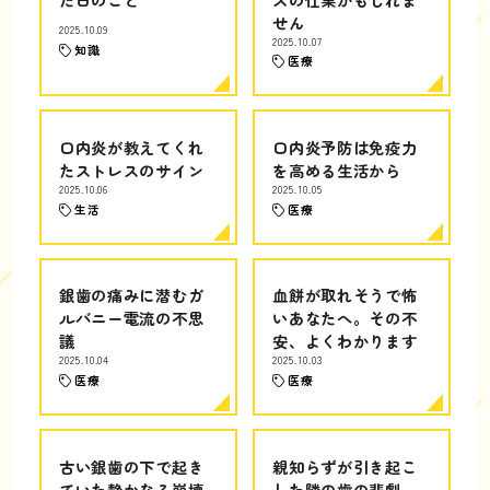
せん
2025.10.09
2025.10.07
知識
医療
口内炎が教えてくれ
口内炎予防は免疫力
たストレスのサイン
を高める生活から
2025.10.06
2025.10.05
生活
医療
銀歯の痛みに潜むガ
血餅が取れそうで怖
ルバニー電流の不思
いあなたへ。その不
議
安、よくわかります
2025.10.04
2025.10.03
医療
医療
古い銀歯の下で起き
親知らずが引き起こ
ていた静かなる崩壊
した隣の歯の悲劇