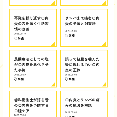
再発を繰り返す口内
リンパまで痛む口内
炎の穴を防ぐ生活習
炎の予防と対策法
慣の改善
2026.05.09
2026.05.10
医療
知識
民間療法としての塩
誤って粘膜を噛んだ
が口内炎を悪化させ
後に現れる白い口内
た事例
炎の正体
2026.05.09
2026.05.09
知識
知識
歯科衛生士が語る舌
口内炎とリンパの痛
の口内炎を予防する
みの原因を解説
口腔ケア
2026.05.04
2026.05.06