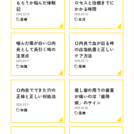
もらうか悩んだ体験
ロセスと治癒までに
記
かかる時間
2026.03.15
2026.03.12
医療
生活
噛んだ傷が白い口内
口内炎で血が出る時
炎として長引く時の
の応急処置と正しい
注意点
ケア方法
2026.03.11
2026.03.11
知識
医療
口内炎でできた穴の
差し歯の周りの歯茎
正体と正しい対処法
が痛いのは「歯周
病」のサイン
2026.03.11
2026.02.06
知識
医療