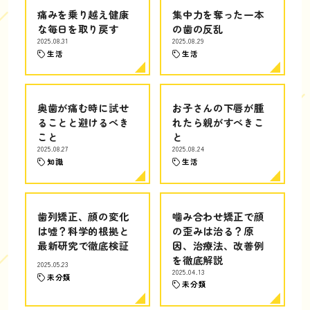
痛みを乗り越え健康
集中力を奪った一本
な毎日を取り戻す
の歯の反乱
2025.08.31
2025.08.29
生活
生活
奥歯が痛む時に試せ
お子さんの下唇が腫
ることと避けるべき
れたら親がすべきこ
こと
と
2025.08.27
2025.08.24
知識
生活
歯列矯正、顔の変化
噛み合わせ矯正で顔
は嘘？科学的根拠と
の歪みは治る？原
最新研究で徹底検証
因、治療法、改善例
を徹底解説
2025.05.23
2025.04.13
未分類
未分類