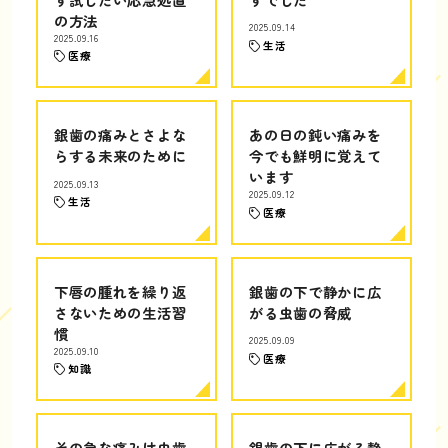
の方法
2025.09.14
2025.09.16
生活
医療
銀歯の痛みとさよな
あの日の鈍い痛みを
らする未来のために
今でも鮮明に覚えて
います
2025.09.13
2025.09.12
生活
医療
下唇の腫れを繰り返
銀歯の下で静かに広
さないための生活習
がる虫歯の脅威
慣
2025.09.09
2025.09.10
医療
知識
その急な痛みは虫歯
銀歯の下に広がる静