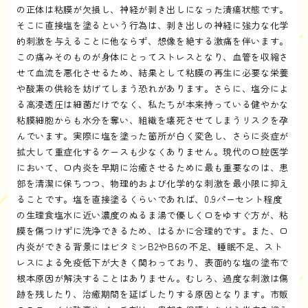
の正体は粘膜が欠損し、神経が剥き出しになった潰瘍状態です。
そこに直接塩を塗るという行為は、剥き出しの神経に強力な化学
的刺激を与えることに他ならず、想像を絶する激痛を伴います。
この痛みそのものが身体にとってストレスとなり、血管を収縮さ
せて血流を悪化させるため、結果として粘膜の再生に必要な栄養
や酸素の供給を妨げてしまう恐れがあります。さらに、塩分によ
る高浸透圧は細菌だけでなく、私たちが本来持っている健やかな
粘膜細胞からも水分を奪い、組織を壊死させてしまうリスクを孕
んでいます。実際に塩を塗った箇所が白く変色し、さらに炎症が
拡大して重症化するケースも少なくありません。現代の口腔医学
において、口内炎を早期に治癒させるために最も重要なのは、患
部を清潔に保ちつつ、物理的および化学的な刺激を最小限に抑え
ることです。塩を直接塗るくらいであれば、0.9パーセント程度
の生理食塩水に近い濃度のぬるま湯で優しく口をゆすぐ方が、粘
膜を傷つけずに洗浄できるため、はるかに合理的です。また、口
内炎ができる背景にはビタミンB2やB6の不足、睡眠不足、スト
レスによる免疫低下が大きく関わっており、表面的な塩の塗布で
根本原因が解決することはありません。むしろ、過度な刺激は傷
跡を残したり、治癒期間を延ばしたりする原因となります。市販