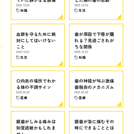
2025.10.03
2025.10.02
知識
生活
血餅を守るために絶
歯が原因で下唇が腫
対にしてはいけない
れる？見過ごされが
こと
ちな関係
2025.10.01
2025.10.01
生活
知識
口内炎の場所でわか
歯の神経が叫ぶ激痛
る体の不調サイン
歯髄炎のメカニズム
2025.09.30
2025.09.30
医療
医療
銀歯がしみる痛みは
銀歯が急に痛むその
知覚過敏かもしれま
時にできることとは
せん