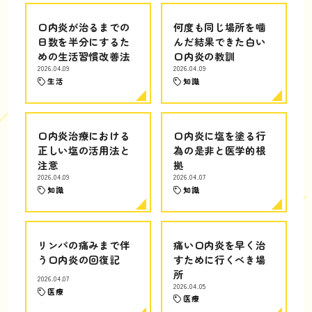
口内炎が治るまでの
何度も同じ場所を噛
日数を半分にするた
んだ結果できた白い
めの生活習慣改善法
口内炎の教訓
2026.04.09
2026.04.09
生活
知識
口内炎治療における
口内炎に塩を塗る行
正しい塩の活用法と
為の是非と医学的根
注意
拠
2026.04.09
2026.04.07
知識
知識
リンパの痛みまで伴
痛い口内炎を早く治
う口内炎の回復記
すために行くべき場
所
2026.04.07
2026.04.05
医療
医療