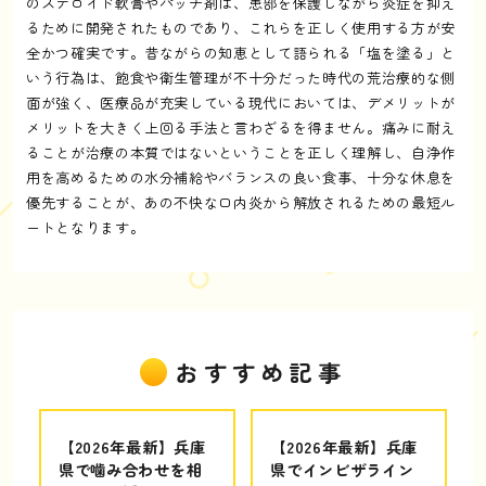
のステロイド軟膏やパッチ剤は、患部を保護しながら炎症を抑え
るために開発されたものであり、これらを正しく使用する方が安
全かつ確実です。昔ながらの知恵として語られる「塩を塗る」と
いう行為は、飽食や衛生管理が不十分だった時代の荒治療的な側
面が強く、医療品が充実している現代においては、デメリットが
メリットを大きく上回る手法と言わざるを得ません。痛みに耐え
ることが治療の本質ではないということを正しく理解し、自浄作
用を高めるための水分補給やバランスの良い食事、十分な休息を
優先することが、あの不快な口内炎から解放されるための最短ル
ートとなります。
おすすめ記事
【2026年最新】兵庫
【2026年最新】兵庫
県で噛み合わせを相
県でインビザライン