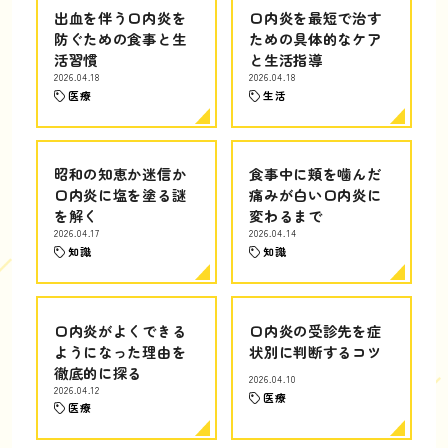
出血を伴う口内炎を
口内炎を最短で治す
防ぐための食事と生
ための具体的なケア
活習慣
と生活指導
2026.04.18
2026.04.18
医療
生活
昭和の知恵か迷信か
食事中に頬を噛んだ
口内炎に塩を塗る謎
痛みが白い口内炎に
を解く
変わるまで
2026.04.17
2026.04.14
知識
知識
口内炎がよくできる
口内炎の受診先を症
ようになった理由を
状別に判断するコツ
徹底的に探る
2026.04.10
2026.04.12
医療
医療