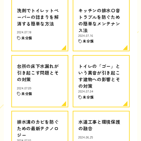
洗剤でトイレットペ
キッチンの排水口音
ーパーの詰まりを解
トラブルを防ぐため
消する簡単な方法
の簡単なメンテナン
ス法
2024.07.18
2024.07.16
未分類
未分類
台所の床下水漏れが
トイレの「ゴー」と
引き起こす問題とそ
いう異音が引き起こ
の対策
す建物への影響とそ
の対策
2024.07.09
2024.07.04
未分類
未分類
排水溝のカビを防ぐ
水道工事と環境保護
ための最新テクノロ
の融合
ジー
2024.06.25
2024.07.01