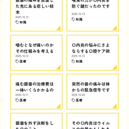
た先にある悲しい結
防ぐ鍵だったのです
末
2025.10.13
2025.10.13
知識
知識
噛むとなぜ痛いのか
口内炎の悩みにさよ
その仕組みを考える
ならする口腔ケア術
2025.10.12
2025.10.12
医療
知識
痛む銀歯の治療費は
突然の歯の痛みは体
一体いくらかかるの
からの緊急信号です
2025.10.11
2025.10.09
医療
医療
銀歯を外す決断をし
その口内炎はウイル
た日のこと
スの仕業かもしれま