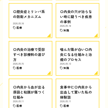
口腔炎症とリンパ系
口内炎の穴が治らな
の防衛メカニズム
い時に疑うべき疾患
の事例
2026.05.18
2026.05.18
医療
知識
口内炎の治療で受診
噛んだ傷が白い口内
すべき診療科の選び
炎になる仕組みと治
方
癒のプロセス
2026.05.15
2026.05.13
医療
知識
口内炎から血が出る
食事中に口内炎から
原因と粘膜が傷つく
出血して驚いた私の
仕組み
体験談
2026.05.11
2026.05.11
医療
医療