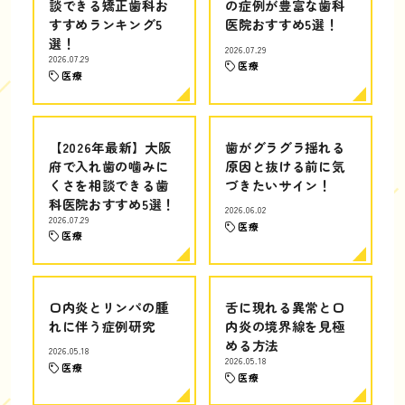
談できる矯正歯科お
の症例が豊富な歯科
すすめランキング5
医院おすすめ5選！
選！
2026.07.29
2026.07.29
医療
医療
【2026年最新】大阪
歯がグラグラ揺れる
府で入れ歯の噛みに
原因と抜ける前に気
くさを相談できる歯
づきたいサイン！
科医院おすすめ5選！
2026.06.02
2026.07.29
医療
医療
口内炎とリンパの腫
舌に現れる異常と口
れに伴う症例研究
内炎の境界線を見極
める方法
2026.05.18
2026.05.18
医療
医療