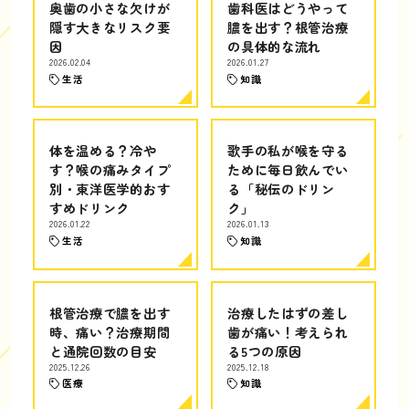
奥歯の小さな欠けが
歯科医はどうやって
隠す大きなリスク要
膿を出す？根管治療
因
の具体的な流れ
2026.02.04
2026.01.27
生活
知識
体を温める？冷や
歌手の私が喉を守る
す？喉の痛みタイプ
ために毎日飲んでい
別・東洋医学的おす
る「秘伝のドリン
すめドリンク
ク」
2026.01.22
2026.01.13
生活
知識
根管治療で膿を出す
治療したはずの差し
時、痛い？治療期間
歯が痛い！考えられ
と通院回数の目安
る5つの原因
2025.12.26
2025.12.18
医療
知識