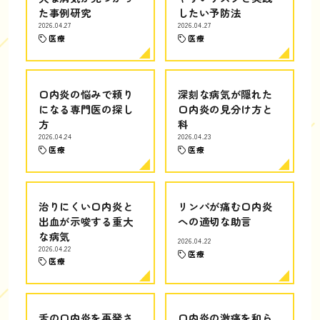
た事例研究
したい予防法
2026.04.27
2026.04.27
医療
医療
口内炎の悩みで頼り
深刻な病気が隠れた
になる専門医の探し
口内炎の見分け方と
方
科
2026.04.24
2026.04.23
医療
医療
治りにくい口内炎と
リンパが痛む口内炎
出血が示唆する重大
への適切な助言
な病気
2026.04.22
2026.04.22
医療
医療
舌の口内炎を再発さ
口内炎の激痛を和ら