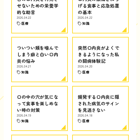
せないための栄養学
げる食事と応急処置
的な助言
の基本
2026.04.22
2026.04.22
医療
知識
ついつい頬を噛んで
突然口内炎がよくで
しまう癖と白い口内
きるようになった私
炎の悩み
の闘病体験記
2026.04.21
2026.04.20
知識
医療
口の中の穴が気にな
頻発する口内炎に隠
って食事を楽しめな
された病気のサイン
い時の対策
を見逃さない
2026.04.19
2026.04.18
知識
医療