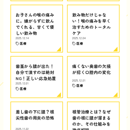
お子さんの喉の痛み
飲み物だけじゃな
に。嫌がらずに飲ん
い！喉の痛みを早く
でくれる、甘くて優
治すためのトータル
しい飲み物
ケア
2025.12.14
2025.12.04
医療
医療
歯茎から膿が出た！
痛くない奥歯の欠損
自分で潰すのは絶対
が招く口腔内の変化
NG！正しい応急処置
2025.12.01
2025.12.01
医療
医療
差し歯の下に膿？根
根管治療とは？なぜ
尖性歯の周炎の恐怖
歯の根に膿が溜まる
のか、その仕組みを
2025.11.22
徹底解説