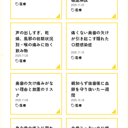
医療
2025.11.22
医療
声の出しすぎ、乾
痛くない奥歯の欠け
燥、風邪の初期状況
が引き起こす隠れた
別・喉の痛みに効く
口腔感染症
飲み物
2025.11.15
2025.11.20
医療
医療
奥歯の欠け痛みがな
親知らず抜歯後に血
い理由と放置のリス
餅を守り抜いた一週
ク
間
2025.11.09
2025.10.18
医療
医療
急な歯の痛みに襲わ
虫歯じゃないのに噛