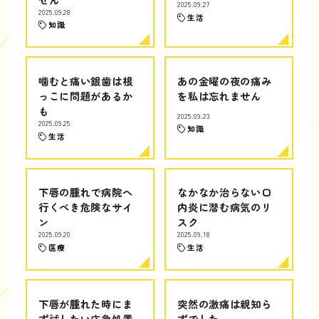
2025.09.27
2025.09.28
生活
知識
噛むと痛い銀歯は根
あの金曜の夜の痛み
っこに問題があるか
を私は忘れません
も
2025.09.23
2025.09.25
知識
生活
下唇の腫れで病院へ
なかなか治らない口
行くべき危険なサイ
内炎に潜む病気のリ
ン
スク
2025.09.20
2025.09.18
医療
生活
下唇が腫れた時にま
突然の激痛は親知ら
ず試したい応急処置
ずでした