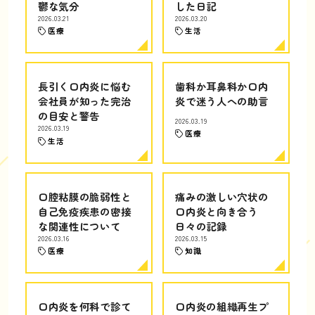
鬱な気分
した日記
2026.03.21
2026.03.20
医療
生活
長引く口内炎に悩む
歯科か耳鼻科か口内
会社員が知った完治
炎で迷う人への助言
の目安と警告
2026.03.19
2026.03.19
医療
生活
口腔粘膜の脆弱性と
痛みの激しい穴状の
自己免疫疾患の密接
口内炎と向き合う
な関連性について
日々の記録
2026.03.16
2026.03.15
医療
知識
口内炎を何科で診て
口内炎の組織再生プ