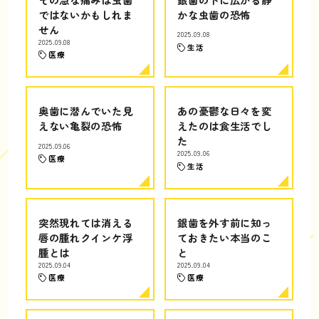
ではないかもしれま
かな虫歯の恐怖
せん
2025.09.08
2025.09.08
生活
医療
奥歯に潜んでいた見
あの憂鬱な日々を変
えない亀裂の恐怖
えたのは食生活でし
た
2025.09.06
2025.09.06
医療
生活
突然現れては消える
銀歯を外す前に知っ
唇の腫れクインケ浮
ておきたい本当のこ
腫とは
と
2025.09.04
2025.09.04
医療
医療