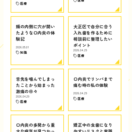
医療
医療
頬の内側に穴が開い
大正区で自分に合う
たような口内炎の体
入れ歯を作るために
験記
相談前に整理したい
ポイント
2026.05.01
2026.04.29
知識
医療
舌先を噛んでしまっ
口内炎でリンパまで
たことから始まった
痛む時の私の体験
激痛の日々
2026.04.29
2026.04.29
医療
医療
口内炎の多発から重
矯正中の虫歯になり
大な病気が見つかっ
やすいリスクと実践