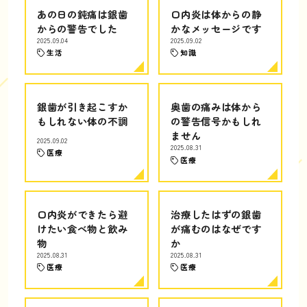
あの日の鈍痛は銀歯
口内炎は体からの静
からの警告でした
かなメッセージです
2025.09.04
2025.09.02
生活
知識
銀歯が引き起こすか
奥歯の痛みは体から
もしれない体の不調
の警告信号かもしれ
ません
2025.09.02
2025.08.31
医療
医療
口内炎ができたら避
治療したはずの銀歯
けたい食べ物と飲み
が痛むのはなぜです
物
か
2025.08.31
2025.08.31
医療
医療