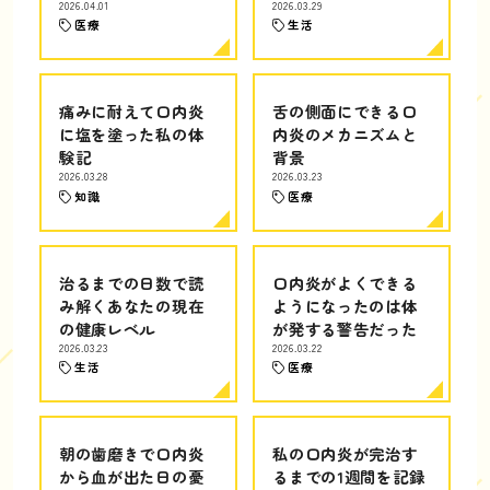
2026.04.01
2026.03.29
医療
生活
痛みに耐えて口内炎
舌の側面にできる口
に塩を塗った私の体
内炎のメカニズムと
験記
背景
2026.03.28
2026.03.23
知識
医療
治るまでの日数で読
口内炎がよくできる
み解くあなたの現在
ようになったのは体
の健康レベル
が発する警告だった
2026.03.23
2026.03.22
生活
医療
朝の歯磨きで口内炎
私の口内炎が完治す
から血が出た日の憂
るまでの1週間を記録