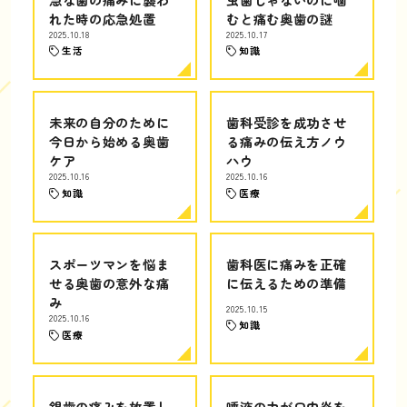
れた時の応急処置
むと痛む奥歯の謎
2025.10.18
2025.10.17
生活
知識
未来の自分のために
歯科受診を成功させ
今日から始める奥歯
る痛みの伝え方ノウ
ケア
ハウ
2025.10.16
2025.10.16
知識
医療
スポーツマンを悩ま
歯科医に痛みを正確
せる奥歯の意外な痛
に伝えるための準備
み
2025.10.15
2025.10.16
知識
医療
銀歯の痛みを放置し
唾液の力が口内炎を