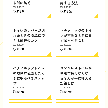
未然に防ぐ
持する方法
2024.10.22
2024.10.11
未分類
未分類
トイレのレバーが壊
パナソニックのトイ
れたときの簡単にで
レが不調なときにま
きる修理のコツ
ず試すべきこと
2024.10.04
2024.09.30
未分類
未分類
パナソニックトイレ
タンクレストイレが
の故障に直面したと
停電で使えなくな
きに取るべきステッ
る？万が一に備える
プ
対策とは
2024.09.27
2024.09.25
未分類
未分類