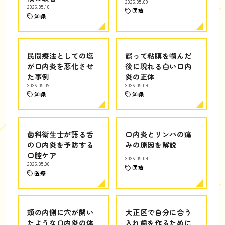
2026.05.09
2026.05.10
医療
知識
民間療法としての塩
誤って粘膜を噛んだ
が口内炎を悪化させ
後に現れる白い口内
た事例
炎の正体
2026.05.09
2026.05.09
知識
知識
歯科衛生士が語る舌
口内炎とリンパの痛
の口内炎を予防する
みの原因を解説
口腔ケア
2026.05.04
2026.05.06
医療
医療
頬の内側に穴が開い
大正区で自分に合う
たような口内炎の体
入れ歯を作るために