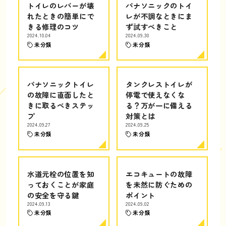
トイレのレバーが壊
パナソニックのトイ
れたときの簡単にで
レが不調なときにま
きる修理のコツ
ず試すべきこと
2024.10.04
2024.09.30
未分類
未分類
パナソニックトイレ
タンクレストイレが
の故障に直面したと
停電で使えなくな
きに取るべきステッ
る？万が一に備える
プ
対策とは
2024.09.27
2024.09.25
未分類
未分類
水道元栓の位置を知
エコキュートの故障
っておくことが家庭
を未然に防ぐための
の安全を守る鍵
ポイント
2024.09.13
2024.09.02
未分類
未分類