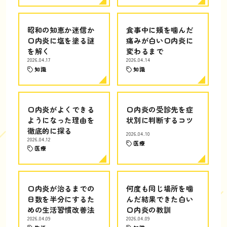
昭和の知恵か迷信か
食事中に頬を噛んだ
口内炎に塩を塗る謎
痛みが白い口内炎に
を解く
変わるまで
2026.04.17
2026.04.14
知識
知識
口内炎がよくできる
口内炎の受診先を症
ようになった理由を
状別に判断するコツ
徹底的に探る
2026.04.10
2026.04.12
医療
医療
口内炎が治るまでの
何度も同じ場所を噛
日数を半分にするた
んだ結果できた白い
めの生活習慣改善法
口内炎の教訓
2026.04.09
2026.04.09