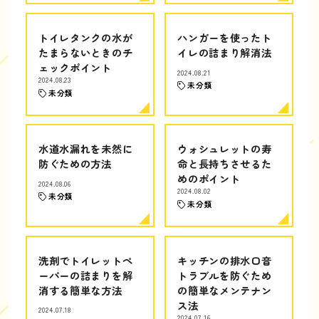
トイレタンクの水が
ハンガーを使ったト
たまらないときのチ
イレの詰まり解消法
ェックポイント
2024.08.21
2024.08.23
未分類
未分類
水道水漏れを未然に
ウォシュレットの寿
防ぐための方法
命と長持ちさせるた
めのポイント
2024.08.06
2024.08.02
未分類
未分類
洗剤でトイレットペ
キッチンの排水口音
ーパーの詰まりを解
トラブルを防ぐため
消する簡単な方法
の簡単なメンテナン
ス法
2024.07.18
2024.07.16