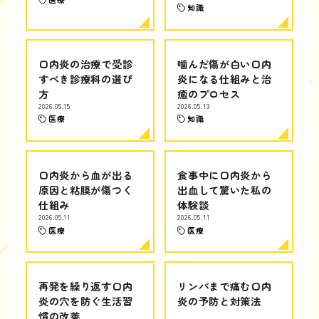
知識
口内炎の治療で受診
噛んだ傷が白い口内
すべき診療科の選び
炎になる仕組みと治
方
癒のプロセス
2026.05.15
2026.05.13
医療
知識
口内炎から血が出る
食事中に口内炎から
原因と粘膜が傷つく
出血して驚いた私の
仕組み
体験談
2026.05.11
2026.05.11
医療
医療
再発を繰り返す口内
リンパまで痛む口内
炎の穴を防ぐ生活習
炎の予防と対策法
慣の改善