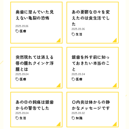
奥歯に潜んでいた見
あの憂鬱な日々を変
えない亀裂の恐怖
えたのは食生活でし
た
2025.09.06
2025.09.06
医療
生活
突然現れては消える
銀歯を外す前に知っ
唇の腫れクインケ浮
ておきたい本当のこ
腫とは
と
2025.09.04
2025.09.04
医療
医療
あの日の鈍痛は銀歯
口内炎は体からの静
からの警告でした
かなメッセージです
2025.09.04
2025.09.02
生活
知識