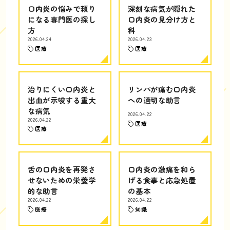
口内炎の悩みで頼り
深刻な病気が隠れた
になる専門医の探し
口内炎の見分け方と
方
科
2026.04.24
2026.04.23
医療
医療
治りにくい口内炎と
リンパが痛む口内炎
出血が示唆する重大
への適切な助言
な病気
2026.04.22
2026.04.22
医療
医療
舌の口内炎を再発さ
口内炎の激痛を和ら
せないための栄養学
げる食事と応急処置
的な助言
の基本
2026.04.22
2026.04.22
医療
知識