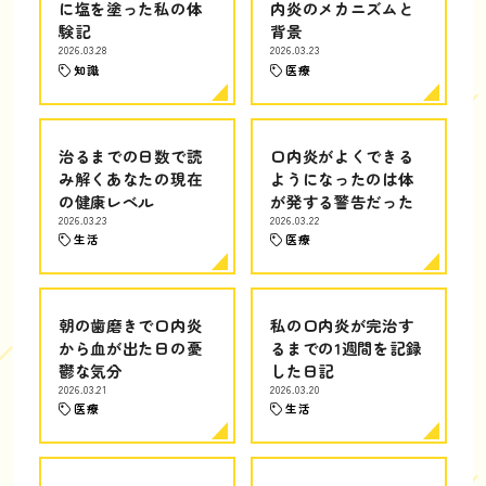
に塩を塗った私の体
内炎のメカニズムと
験記
背景
2026.03.28
2026.03.23
知識
医療
治るまでの日数で読
口内炎がよくできる
み解くあなたの現在
ようになったのは体
の健康レベル
が発する警告だった
2026.03.23
2026.03.22
生活
医療
朝の歯磨きで口内炎
私の口内炎が完治す
から血が出た日の憂
るまでの1週間を記録
鬱な気分
した日記
2026.03.21
2026.03.20
医療
生活