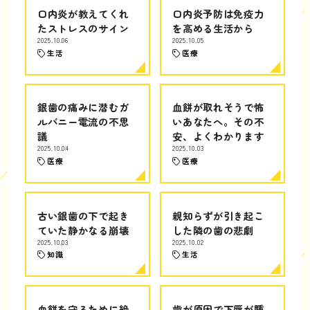
口内炎が教えてくれ
口内炎予防は免疫力
たストレスのサイン
を高める生活から
2025.10.06
2025.10.05
生活
医療
銀歯の痛みに潜むガ
血餅が取れそうで怖
ルバニー電流の不思
いあなたへ。その不
議
安、よくわかります
2025.10.04
2025.10.03
医療
医療
古い銀歯の下で起き
親知らずが引き起こ
ていた静かなる崩壊
した隣の歯の悲劇
2025.10.03
2025.10.02
知識
生活
血餅を守るために絶
歯が原因で下唇が腫