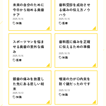
未来の自分のために
歯科受診を成功させ
今日から始める奥歯
る痛みの伝え方ノウ
ケア
ハウ
2025.10.16
2025.10.16
知識
医療
スポーツマンを悩ま
歯科医に痛みを正確
せる奥歯の意外な痛
に伝えるための準備
み
2025.10.15
2025.10.16
知識
医療
銀歯の痛みを放置し
唾液の力が口内炎を
た先にある悲しい結
防ぐ鍵だったのです
末
2025.10.13
2025.10.13
知識
知識