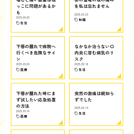
っこに問題があるか
を私は忘れません
も
2025.09.23
2025.09.25
知識
生活
下唇の腫れで病院へ
なかなか治らない口
行くべき危険なサイ
内炎に潜む病気のリ
ン
スク
2025.09.20
2025.09.18
医療
生活
下唇が腫れた時にま
突然の激痛は親知ら
ず試したい応急処置
ずでした
の方法
2025.09.14
2025.09.16
生活
医療