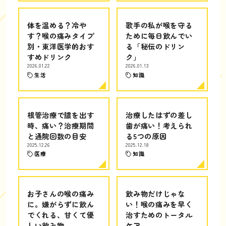
体を温める？冷や
歌手の私が喉を守る
す？喉の痛みタイプ
ために毎日飲んでい
別・東洋医学的おす
る「秘伝のドリン
すめドリンク
ク」
2026.01.22
2026.01.13
生活
知識
根管治療で膿を出す
治療したはずの差し
時、痛い？治療期間
歯が痛い！考えられ
と通院回数の目安
る5つの原因
2025.12.26
2025.12.18
医療
知識
お子さんの喉の痛み
飲み物だけじゃな
に。嫌がらずに飲ん
い！喉の痛みを早く
でくれる、甘くて優
治すためのトータル
しい飲み物
ケア