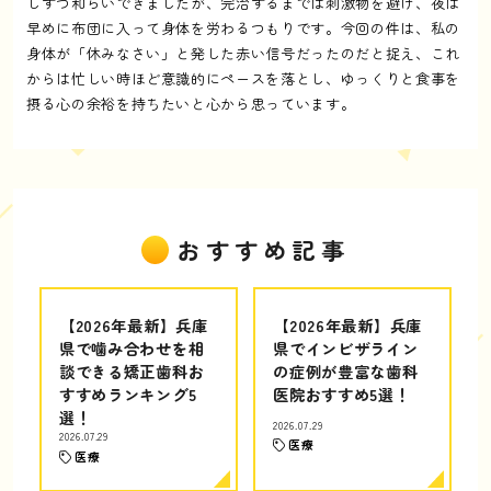
しずつ和らいできましたが、完治するまでは刺激物を避け、夜は
早めに布団に入って身体を労わるつもりです。今回の件は、私の
身体が「休みなさい」と発した赤い信号だったのだと捉え、これ
からは忙しい時ほど意識的にペースを落とし、ゆっくりと食事を
摂る心の余裕を持ちたいと心から思っています。
おすすめ記事
【2026年最新】兵庫
【2026年最新】兵庫
県で噛み合わせを相
県でインビザライン
談できる矯正歯科お
の症例が豊富な歯科
すすめランキング5
医院おすすめ5選！
選！
2026.07.29
2026.07.29
医療
医療