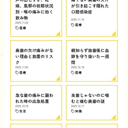
燥、風邪の初期状況
が引き起こす隠れた
別・喉の痛みに効く
口腔感染症
飲み物
2025.11.15
2025.11.20
医療
医療
奥歯の欠け痛みがな
親知らず抜歯後に血
い理由と放置のリス
餅を守り抜いた一週
ク
間
2025.11.09
2025.10.18
医療
医療
急な歯の痛みに襲わ
虫歯じゃないのに噛
れた時の応急処置
むと痛む奥歯の謎
2025.10.18
2025.10.17
生活
知識