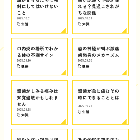
対にしてはいけない
れる？見過ごされが
こと
ちな関係
2025.10.01
2025.10.01
生活
知識
口内炎の場所でわか
歯の神経が叫ぶ激痛
る体の不調サイン
歯髄炎のメカニズム
2025.09.30
2025.09.30
医療
医療
銀歯がしみる痛みは
銀歯が急に痛むその
知覚過敏かもしれま
時にできることとは
せん
2025.09.27
2025.09.28
生活
知識
噛むと痛い銀歯は根
あの金曜の夜の痛み