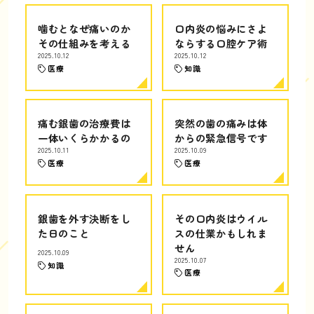
噛むとなぜ痛いのか
口内炎の悩みにさよ
その仕組みを考える
ならする口腔ケア術
2025.10.12
2025.10.12
医療
知識
痛む銀歯の治療費は
突然の歯の痛みは体
一体いくらかかるの
からの緊急信号です
2025.10.11
2025.10.09
医療
医療
銀歯を外す決断をし
その口内炎はウイル
た日のこと
スの仕業かもしれま
せん
2025.10.09
2025.10.07
知識
医療