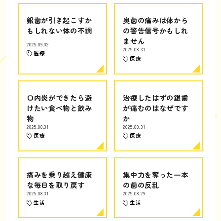
銀歯が引き起こすか
奥歯の痛みは体から
もしれない体の不調
の警告信号かもしれ
ません
2025.09.02
2025.08.31
医療
医療
口内炎ができたら避
治療したはずの銀歯
けたい食べ物と飲み
が痛むのはなぜです
物
か
2025.08.31
2025.08.31
医療
医療
痛みを乗り越え健康
集中力を奪った一本
な毎日を取り戻す
の歯の反乱
2025.08.31
2025.08.29
生活
生活