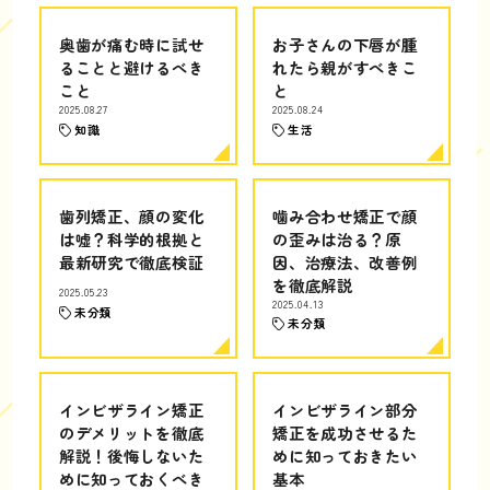
奥歯が痛む時に試せ
お子さんの下唇が腫
ることと避けるべき
れたら親がすべきこ
こと
と
2025.08.27
2025.08.24
知識
生活
歯列矯正、顔の変化
噛み合わせ矯正で顔
は嘘？科学的根拠と
の歪みは治る？原
最新研究で徹底検証
因、治療法、改善例
を徹底解説
2025.05.23
2025.04.13
未分類
未分類
インビザライン矯正
インビザライン部分
のデメリットを徹底
矯正を成功させるた
解説！後悔しないた
めに知っておきたい
めに知っておくべき
基本