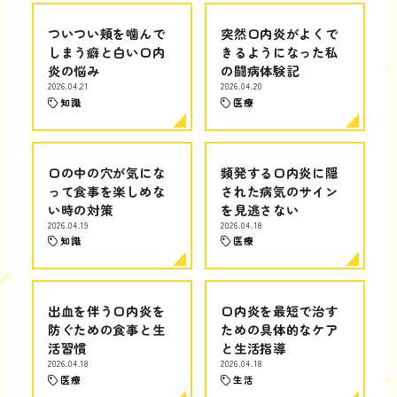
ついつい頬を噛んで
突然口内炎がよくで
しまう癖と白い口内
きるようになった私
炎の悩み
の闘病体験記
2026.04.21
2026.04.20
知識
医療
口の中の穴が気にな
頻発する口内炎に隠
って食事を楽しめな
された病気のサイン
い時の対策
を見逃さない
2026.04.19
2026.04.18
知識
医療
出血を伴う口内炎を
口内炎を最短で治す
防ぐための食事と生
ための具体的なケア
活習慣
と生活指導
2026.04.18
2026.04.18
医療
生活