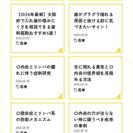
【2026年最新】大阪
歯がグラグラ揺れる
府で入れ歯の噛みに
原因と抜ける前に気
くさを相談できる歯
づきたいサイン！
科医院おすすめ5選！
2026.06.02
2026.07.29
医療
医療
口内炎とリンパの腫
舌に現れる異常と口
れに伴う症例研究
内炎の境界線を見極
める方法
2026.05.18
2026.05.18
医療
医療
口腔炎症とリンパ系
口内炎の穴が治らな
の防衛メカニズム
い時に疑うべき疾患
の事例
2026.05.18
2026.05.18
医療