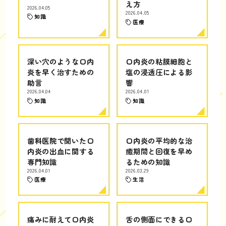
え方
2026.04.05
2026.04.05
知識
医療
深い穴のような口内
口内炎の粘膜細胞と
炎を早く治すための
塩の浸透圧による影
助言
響
2026.04.04
2026.04.01
知識
知識
歯科医院で聞いた口
口内炎の平均的な治
内炎の出血に関する
癒期間と回復を早め
専門知識
るための知識
2026.04.01
2026.03.29
医療
生活
痛みに耐えて口内炎
舌の側面にできる口