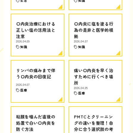
生活
知識
口内炎治療における
口内炎に塩を塗る行
正しい塩の活用法と
為の是非と医学的根
注意
拠
2026.04.09
2026.04.07
知識
知識
リンパの痛みまで伴
痛い口内炎を早く治
う口内炎の回復記
すために行くべき場
所
2026.04.07
2026.04.05
医療
医療
粘膜を噛んだ直後の
PMTCとクリーニン
処置で白い口内炎を
グの違いを整理！自
防ぐ方法
分に合う選択肢の考