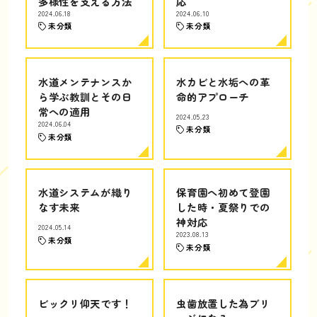
多様性を支える方法
応
2024.06.18
2024.06.10
未分類
未分類
水道メンテナンスか
水カビと水垢への革
ら学ぶ教訓とその日
命的アプローチ
常への適用
2024.05.23
2024.06.04
未分類
未分類
水道システムが織り
保育園へ初めて登園
なす未来
した時・夏祭りでの
神対応
2024.05.14
2023.08.13
未分類
未分類
ビックリ仰天です！
虫歯放置した為ブリ