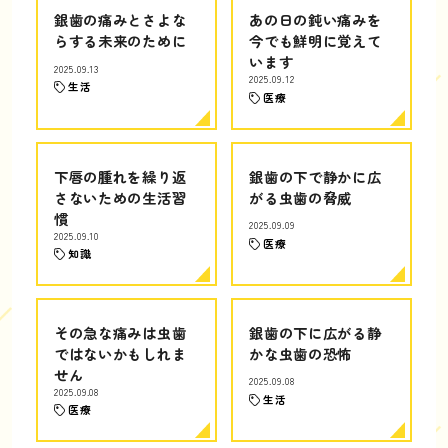
銀歯の痛みとさよな
あの日の鈍い痛みを
らする未来のために
今でも鮮明に覚えて
います
2025.09.13
2025.09.12
生活
医療
下唇の腫れを繰り返
銀歯の下で静かに広
さないための生活習
がる虫歯の脅威
慣
2025.09.09
2025.09.10
医療
知識
その急な痛みは虫歯
銀歯の下に広がる静
ではないかもしれま
かな虫歯の恐怖
せん
2025.09.08
2025.09.08
生活
医療