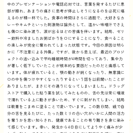
中のプレゼンテーションや電話応対では、言葉を発するたびに患
部が擦れ、あまりの痛さに思考が停止しそうになるのを必死に堪
えるのが精一杯でした。食事の時間はさらに過酷で、大好きなカ
レーやキムチといった刺激物は論外として、温かい味噌汁でさえ
も傷口に染み渡り、涙が出るほどの苦痛を伴います。結局、ゼリ
ー飲料や冷ましたお粥ばかりを口にすることになり、食べること
の楽しみが完全に奪われてしまった状態です。今回の原因は明ら
かに「不注意による外傷」ですが、後から思えば、最近のプロジ
ェクトの追い込みで平均睡眠時間が4時間を切っており、集中力
が著しく低下していたことが根本的な要因だったのだと痛感して
います。体が疲れていると、顎の動きが鈍くなったり、無意識に
口の中を傷つけやすくなったりするという話を以前聞いたことが
ありましたが、まさにその通りになってしまいました。ドラッグ
ストアで購入した貼り薬を試してみたものの、舌の先は常に唾液
で濡れている上に動きが多いため、すぐに剥がれてしまい、結局
は軟膏をこまめに塗ることで凌いでいます。この数日間、鏡で自
分の舌を見るたびに、たった数ミリの白い穴がいかに人間の活力
を奪うかを思い知らされ、健康であることの有り難さを身に染み
て感じています。幸い、発生から4日目にしてようやく痛みが少