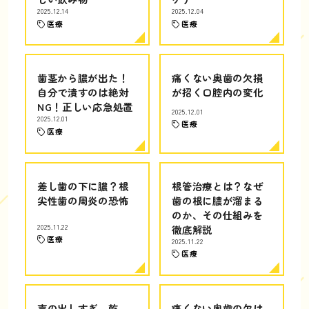
2025.12.14
2025.12.04
医療
医療
歯茎から膿が出た！
痛くない奥歯の欠損
自分で潰すのは絶対
が招く口腔内の変化
NG！正しい応急処置
2025.12.01
2025.12.01
医療
医療
差し歯の下に膿？根
根管治療とは？なぜ
尖性歯の周炎の恐怖
歯の根に膿が溜まる
のか、その仕組みを
2025.11.22
徹底解説
医療
2025.11.22
医療
声の出しすぎ、乾
痛くない奥歯の欠け