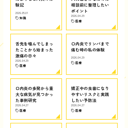
験記
相談前に整理したい
ポイント
2026.05.01
2026.04.29
知識
医療
舌先を噛んでしまっ
口内炎でリンパまで
たことから始まった
痛む時の私の体験
激痛の日々
2026.04.29
2026.04.29
医療
医療
口内炎の多発から重
矯正中の虫歯になり
大な病気が見つかっ
やすいリスクと実践
た事例研究
したい予防法
2026.04.27
2026.04.27
医療
医療