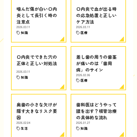
噛んだ傷が白い口内
口内炎で血が出る時
炎として長引く時の
の応急処置と正しい
注意点
ケア方法
2026.03.11
2026.03.11
知識
医療
口内炎でできた穴の
差し歯の周りの歯茎
正体と正しい対処法
が痛いのは「歯周
病」のサイン
2026.03.11
2026.02.06
知識
医療
奥歯の小さな欠けが
歯科医はどうやって
隠す大きなリスク要
膿を出す？根管治療
因
の具体的な流れ
2026.02.04
2026.01.27
生活
知識