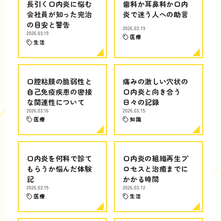
長引く口内炎に悩む
歯科か耳鼻科か口内
会社員が知った完治
炎で迷う人への助言
の目安と警告
2026.03.19
2026.03.19
医療
生活
口腔粘膜の脆弱性と
痛みの激しい穴状の
自己免疫疾患の密接
口内炎と向き合う
な関連性について
日々の記録
2026.03.16
2026.03.15
医療
知識
口内炎を何科で診て
口内炎の組織再生プ
もらうか悩んだ体験
ロセスと治癒までに
記
かかる時間
2026.03.15
2026.03.12
医療
生活