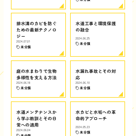
排水溝のカビを防ぐ
水道工事と環境保護
ための最新テクノロ
の融合
ジー
2024.06.25
2024.07.01
未分類
未分類
庭の水まわりで生物
水漏れ事故とその対
多様性を支える方法
応
2024.06.18
2024.06.10
未分類
未分類
水道メンテナンスか
水カビと水垢への革
ら学ぶ教訓とその日
命的アプローチ
常への適用
2024.05.23
2024.06.04
未分類
未分類