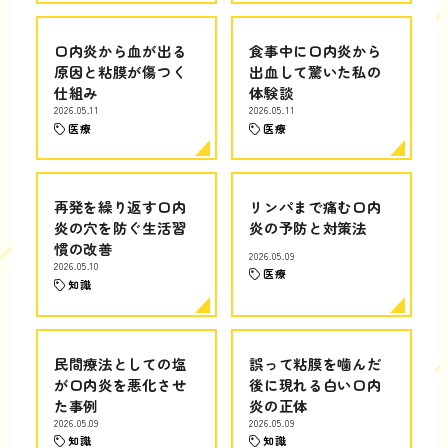
口内炎から血が出る
食事中に口内炎から
原因と粘膜が傷つく
出血して驚いた私の
仕組み
体験談
2026.05.11
2026.05.11
医療
医療
再発を繰り返す口内
リンパまで痛む口内
炎の穴を防ぐ生活習
炎の予防と対策法
慣の改善
2026.05.09
2026.05.10
医療
知識
民間療法としての塩
誤って粘膜を噛んだ
が口内炎を悪化させ
後に現れる白い口内
た事例
炎の正体
2026.05.09
2026.05.09
知識
知識