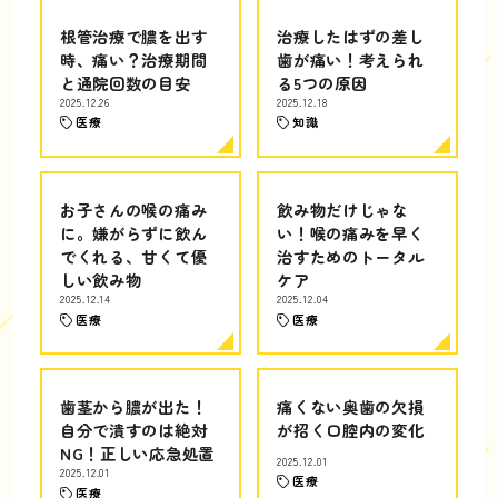
根管治療で膿を出す
治療したはずの差し
時、痛い？治療期間
歯が痛い！考えられ
と通院回数の目安
る5つの原因
2025.12.26
2025.12.18
医療
知識
お子さんの喉の痛み
飲み物だけじゃな
に。嫌がらずに飲ん
い！喉の痛みを早く
でくれる、甘くて優
治すためのトータル
しい飲み物
ケア
2025.12.14
2025.12.04
医療
医療
歯茎から膿が出た！
痛くない奥歯の欠損
自分で潰すのは絶対
が招く口腔内の変化
NG！正しい応急処置
2025.12.01
2025.12.01
医療
医療