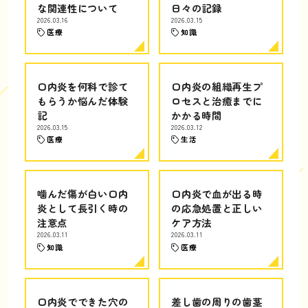
な関連性について
日々の記録
2026.03.16
2026.03.15
医療
知識
口内炎を何科で診て
口内炎の組織再生プ
もらうか悩んだ体験
ロセスと治癒までに
記
かかる時間
2026.03.15
2026.03.12
医療
生活
噛んだ傷が白い口内
口内炎で血が出る時
炎として長引く時の
の応急処置と正しい
注意点
ケア方法
2026.03.11
2026.03.11
知識
医療
口内炎でできた穴の
差し歯の周りの歯茎