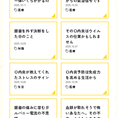
一体いくらかかるの
からの緊急信号です
2025.10.11
2025.10.09
医療
医療
銀歯を外す決断をし
その口内炎はウイル
た日のこと
スの仕業かもしれま
せん
2025.10.09
2025.10.07
知識
医療
口内炎が教えてくれ
口内炎予防は免疫力
たストレスのサイン
を高める生活から
2025.10.06
2025.10.05
生活
医療
銀歯の痛みに潜むガ
血餅が取れそうで怖
ルバニー電流の不思
いあなたへ。その不