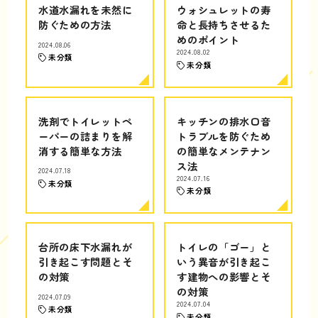
水道水漏れを未然に
ウォシュレットの寿
防ぐための方法
命と長持ちさせるた
めのポイント
2024.08.06
2024.08.02
未分類
未分類
洗剤でトイレットペ
キッチンの排水口音
ーパーの詰まりを解
トラブルを防ぐため
消する簡単な方法
の簡単なメンテナン
ス法
2024.07.18
2024.07.16
未分類
未分類
台所の床下水漏れが
トイレの「ゴー」と
引き起こす問題とそ
いう異音が引き起こ
の対策
す建物への影響とそ
の対策
2024.07.09
2024.07.04
未分類
未分類