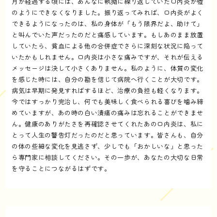
月が経過する頃には、あんなに執拗に繰り返していた口内炎が嘘
のようにできなくなりました。振り返ってみれば、口内炎がよく
できるようになったのは、私の身体が「もう限界だよ、助けて」
と叫んでいた声だったのだと痛感しています。もしあのまま放置
していたら、貧血による他の合併症でさらに深刻な状況に陥って
いたかもしれません。口内炎は小さな痛みですが、それが伝える
メッセージは決して小さくありません。私のように、体質の変化
を感じた時には、自分の勘を信じて病院へ行くことが大切です。
病気は早期に発見すればするほど、治療の負担も軽くなります。
今ではすっかり完治し、何でも美味しく食べられる喜びを噛み締
めていますが、あの時の白い潰瘍の痛みは忘れることができませ
ん。健康のありがたさを再確認させてくれたあの口内炎は、私に
とって人生の警告灯だったのだと思っています。皆さんも、自分
の体の些細な変化を見逃さず、少しでも「おかしいな」と思った
ら専門家に相談してください。その一歩が、あなたの大切な日常
を守ることにつながるはずです。