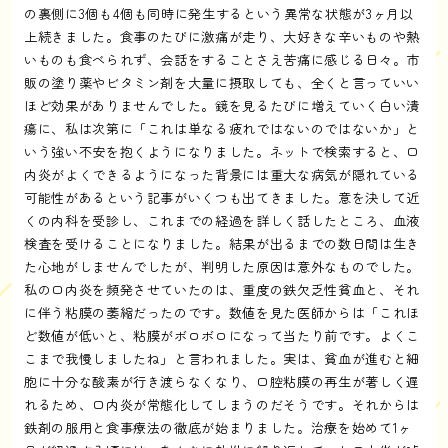
の裏側に3個も4個も同時に発生するという異常な状態が3ヶ月以
上続きました。食事のたびに激痛が走り、大好きな辛いものや熱
いものも食べられず、会話をすることさえ苦痛に感じる日々。市
販の塗り薬やビタミン剤を大量に摂取しても、全くと言っていい
ほど効果がありませんでした。鏡を見るたびに増えていく白い潰
瘍に、私は次第に「これは単なる疲れではないのではないか」と
いう強い不安を抱くようになりました。ネットで検索すると、口
内炎がよくできるようになった背景には重大な病気が隠れている
可能性があるという記事がいくつも出てきました。意を決して近
くの内科を受診し、これまでの経過を詳しく話したところ、血液
検査を受けることになりました。結果が出るまでの数日間は生き
た心地がしませんでしたが、判明した原因は意外なものでした。
私の口内炎を頻発させていたのは、重度の鉄欠乏性貧血と、それ
に伴う粘膜の萎縮だったのです。数値を見た医師からは「これほ
ど数値が低いと、粘膜がボロボロになって当たり前です。よくこ
こまで我慢しましたね」と言われました。実は、貧血が進むと細
胞に十分な酸素が行き渡らなくなり、口腔粘膜の再生が著しく遅
れるため、口内炎が常態化してしまうのだそうです。それからは
鉄剤の服用と食事療法の徹底が始まりました。治療を始めて1ヶ