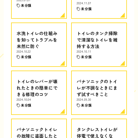
2024.11.07
未分類
未分類
水洗トイレの仕組み
トイレのタンク掃除
を知ってトラブルを
で清潔なトイレを維
未然に防ぐ
持する方法
2024.10.22
2024.10.11
未分類
未分類
トイレのレバーが壊
パナソニックのトイ
れたときの簡単にで
レが不調なときにま
きる修理のコツ
ず試すべきこと
2024.10.04
2024.09.30
未分類
未分類
パナソニックトイレ
タンクレストイレが
の故障に直面したと
停電で使えなくな