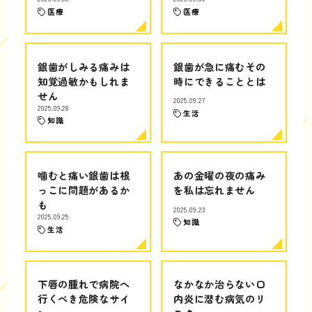
医療
医療
銀歯がしみる痛みは
銀歯が急に痛むその
知覚過敏かもしれま
時にできることとは
せん
2025.09.27
2025.09.28
生活
知識
噛むと痛い銀歯は根
あの金曜の夜の痛み
っこに問題があるか
を私は忘れません
も
2025.09.23
2025.09.25
知識
生活
下唇の腫れで病院へ
なかなか治らない口
行くべき危険なサイ
内炎に潜む病気のリ