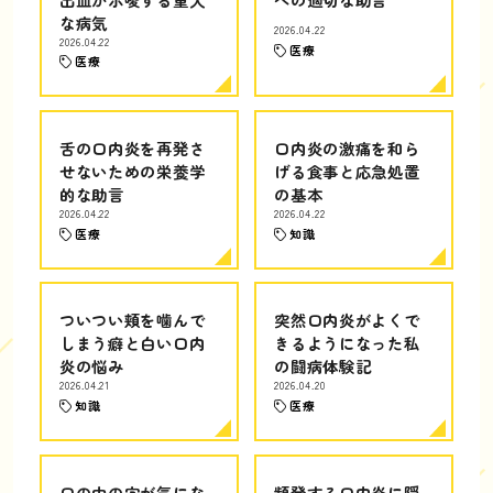
な病気
2026.04.22
2026.04.22
医療
医療
舌の口内炎を再発さ
口内炎の激痛を和ら
せないための栄養学
げる食事と応急処置
的な助言
の基本
2026.04.22
2026.04.22
医療
知識
ついつい頬を噛んで
突然口内炎がよくで
しまう癖と白い口内
きるようになった私
炎の悩み
の闘病体験記
2026.04.21
2026.04.20
知識
医療
口の中の穴が気にな
頻発する口内炎に隠