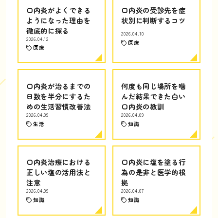
口内炎がよくできる
口内炎の受診先を症
ようになった理由を
状別に判断するコツ
徹底的に探る
2026.04.10
2026.04.12
医療
医療
口内炎が治るまでの
何度も同じ場所を噛
日数を半分にするた
んだ結果できた白い
めの生活習慣改善法
口内炎の教訓
2026.04.09
2026.04.09
生活
知識
口内炎治療における
口内炎に塩を塗る行
正しい塩の活用法と
為の是非と医学的根
注意
拠
2026.04.09
2026.04.07
知識
知識