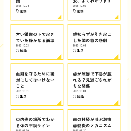
議
安、よくわかります
2025.10.04
2025.10.03
医療
医療
古い銀歯の下で起き
親知らずが引き起こ
ていた静かなる崩壊
した隣の歯の悲劇
2025.10.03
2025.10.02
知識
生活
血餅を守るために絶
歯が原因で下唇が腫
対にしてはいけない
れる？見過ごされが
こと
ちな関係
2025.10.01
2025.10.01
生活
知識
口内炎の場所でわか
歯の神経が叫ぶ激痛
る体の不調サイン
歯髄炎のメカニズム
2025.09.30
2025.09.30