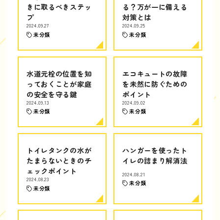
きに取るべきステッ
る？万が一に備える
プ
対策とは
2024.09.27
2024.09.25
未分類
未分類
水道元栓の位置を知
エコキュートの故障
っておくことが家庭
を未然に防ぐための
の安全を守る鍵
ポイント
2024.09.13
2024.09.02
未分類
未分類
トイレタンクの水が
ハンガーを使ったト
たまらないときのチ
イレの詰まり解消法
ェックポイント
2024.08.21
2024.08.23
未分類
未分類