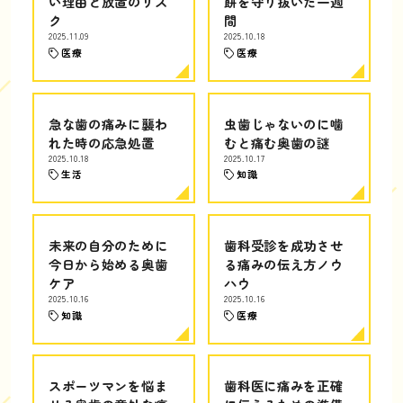
い理由と放置のリス
餅を守り抜いた一週
ク
間
2025.11.09
2025.10.18
医療
医療
急な歯の痛みに襲わ
虫歯じゃないのに噛
れた時の応急処置
むと痛む奥歯の謎
2025.10.18
2025.10.17
生活
知識
未来の自分のために
歯科受診を成功させ
今日から始める奥歯
る痛みの伝え方ノウ
ケア
ハウ
2025.10.16
2025.10.16
知識
医療
スポーツマンを悩ま
歯科医に痛みを正確