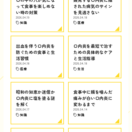
って食事を楽しめな
された病気のサイン
い時の対策
を見逃さない
2026.04.19
2026.04.18
知識
医療
出血を伴う口内炎を
口内炎を最短で治す
防ぐための食事と生
ための具体的なケア
活習慣
と生活指導
2026.04.18
2026.04.18
医療
生活
昭和の知恵か迷信か
食事中に頬を噛んだ
口内炎に塩を塗る謎
痛みが白い口内炎に
を解く
変わるまで
2026.04.17
2026.04.14
知識
知識