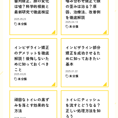
歯列矯正、顔の変化
噛み合わせ矯正で顔
は嘘？科学的根拠と
の歪みは治る？原
最新研究で徹底検証
因、治療法、改善例
を徹底解説
2025.05.23
2025.04.13
未分類
未分類
インビザライン矯正
インビザライン部分
のデメリットを徹底
矯正を成功させるた
解説！後悔しないた
めに知っておきたい
めに知っておくべき
基本
こと
2025.01.22
2025.03.20
未分類
未分類
頑固なトイレの黒ず
トイレにティッシュ
みを落とす効果的な
を流すとどうなる？
方法
正しい処理方法を知
ろう
2025.01.01