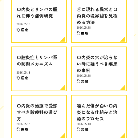
口内炎とリンパの腫
舌に現れる異常と口
れに伴う症例研究
内炎の境界線を見極
める方法
2026.05.18
2026.05.18
医療
医療
口腔炎症とリンパ系
口内炎の穴が治らな
の防衛メカニズム
い時に疑うべき疾患
の事例
2026.05.18
2026.05.18
医療
知識
口内炎の治療で受診
噛んだ傷が白い口内
すべき診療科の選び
炎になる仕組みと治
方
癒のプロセス
2026.05.15
2026.05.13
医療
知識