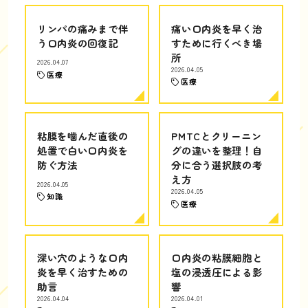
リンパの痛みまで伴
痛い口内炎を早く治
う口内炎の回復記
すために行くべき場
所
2026.04.07
2026.04.05
医療
医療
粘膜を噛んだ直後の
PMTCとクリーニン
処置で白い口内炎を
グの違いを整理！自
防ぐ方法
分に合う選択肢の考
え方
2026.04.05
2026.04.05
知識
医療
深い穴のような口内
口内炎の粘膜細胞と
炎を早く治すための
塩の浸透圧による影
助言
響
2026.04.04
2026.04.01