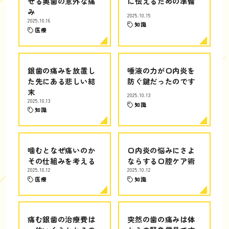
せる奥歯の意外な痛
に伝えるための準備
み
2025.10.15
2025.10.16
知識
医療
銀歯の痛みを放置し
唾液の力が口内炎を
た先にある悲しい結
防ぐ鍵だったのです
末
2025.10.13
2025.10.13
知識
知識
噛むとなぜ痛いのか
口内炎の悩みにさよ
その仕組みを考える
ならする口腔ケア術
2025.10.12
2025.10.12
医療
知識
痛む銀歯の治療費は
突然の歯の痛みは体