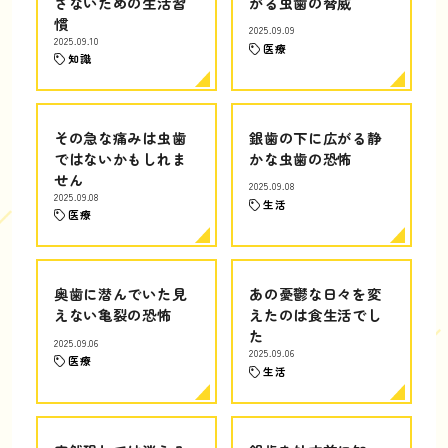
さないための生活習
がる虫歯の脅威
慣
2025.09.09
2025.09.10
医療
知識
その急な痛みは虫歯
銀歯の下に広がる静
ではないかもしれま
かな虫歯の恐怖
せん
2025.09.08
2025.09.08
生活
医療
奥歯に潜んでいた見
あの憂鬱な日々を変
えない亀裂の恐怖
えたのは食生活でし
た
2025.09.06
2025.09.06
医療
生活