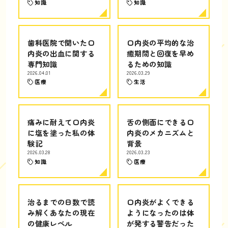
知識
知識
歯科医院で聞いた口
口内炎の平均的な治
内炎の出血に関する
癒期間と回復を早め
専門知識
るための知識
2026.04.01
2026.03.29
医療
生活
痛みに耐えて口内炎
舌の側面にできる口
に塩を塗った私の体
内炎のメカニズムと
験記
背景
2026.03.28
2026.03.23
知識
医療
治るまでの日数で読
口内炎がよくできる
み解くあなたの現在
ようになったのは体
の健康レベル
が発する警告だった