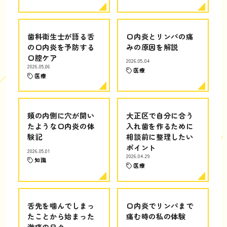
歯科衛生士が語る舌
口内炎とリンパの痛
の口内炎を予防する
みの原因を解説
口腔ケア
2026.05.04
2026.05.06
医療
医療
頬の内側に穴が開い
大正区で自分に合う
たような口内炎の体
入れ歯を作るために
験記
相談前に整理したい
ポイント
2026.05.01
2026.04.29
知識
医療
舌先を噛んでしまっ
口内炎でリンパまで
たことから始まった
痛む時の私の体験
激痛の日々