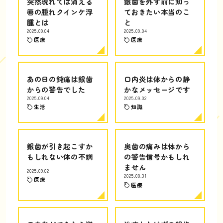
突然現れては消える
銀歯を外す前に知っ
唇の腫れクインケ浮
ておきたい本当のこ
腫とは
と
2025.09.04
2025.09.04
医療
医療
あの日の鈍痛は銀歯
口内炎は体からの静
からの警告でした
かなメッセージです
2025.09.04
2025.09.02
生活
知識
銀歯が引き起こすか
奥歯の痛みは体から
もしれない体の不調
の警告信号かもしれ
ません
2025.09.02
2025.08.31
医療
医療