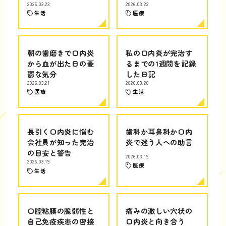
2026.03.23
2026.03.22
生活
医療
朝の歯磨きで口内炎
私の口内炎が完治す
から血が出た日の憂
るまでの1週間を記録
鬱な気分
した日記
2026.03.21
2026.03.20
医療
生活
長引く口内炎に悩む
歯科か耳鼻科か口内
会社員が知った完治
炎で迷う人への助言
の目安と警告
2026.03.19
2026.03.19
医療
生活
口腔粘膜の脆弱性と
痛みの激しい穴状の
自己免疫疾患の密接
口内炎と向き合う