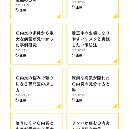
2026.04.29
2026.04.29
医療
医療
口内炎の多発から重
矯正中の虫歯になり
大な病気が見つかっ
やすいリスクと実践
た事例研究
したい予防法
2026.04.27
2026.04.27
医療
医療
口内炎の悩みで頼り
深刻な病気が隠れた
になる専門医の探し
口内炎の見分け方と
方
科
2026.04.24
2026.04.23
医療
医療
治りにくい口内炎と
リンパが痛む口内炎
出血が示唆する重大
への適切な助言