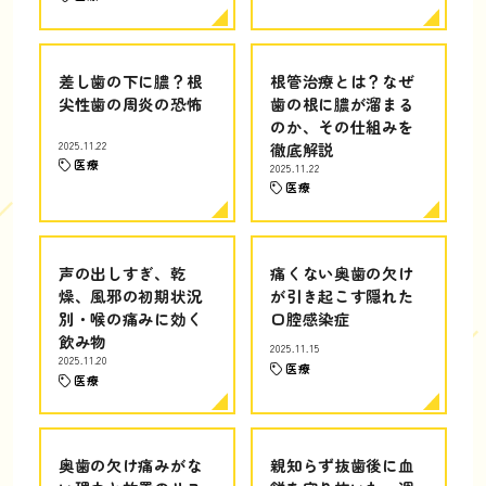
差し歯の下に膿？根
根管治療とは？なぜ
尖性歯の周炎の恐怖
歯の根に膿が溜まる
のか、その仕組みを
2025.11.22
徹底解説
医療
2025.11.22
医療
声の出しすぎ、乾
痛くない奥歯の欠け
燥、風邪の初期状況
が引き起こす隠れた
別・喉の痛みに効く
口腔感染症
飲み物
2025.11.15
2025.11.20
医療
医療
奥歯の欠け痛みがな
親知らず抜歯後に血