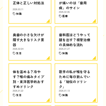
正体と正しい対処法
が痛いのは「歯周
病」のサイン
2026.03.11
2026.02.06
知識
医療
奥歯の小さな欠けが
歯科医はどうやって
隠す大きなリスク要
膿を出す？根管治療
因
の具体的な流れ
2026.02.04
2026.01.27
生活
知識
体を温める？冷や
歌手の私が喉を守る
す？喉の痛みタイプ
ために毎日飲んでい
別・東洋医学的おす
る「秘伝のドリン
すめドリンク
ク」
2026.01.22
2026.01.13
生活
知識