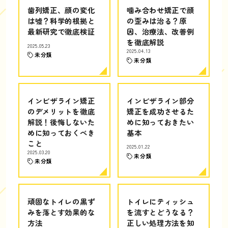
歯列矯正、顔の変化
噛み合わせ矯正で顔
は嘘？科学的根拠と
の歪みは治る？原
最新研究で徹底検証
因、治療法、改善例
を徹底解説
2025.05.23
2025.04.13
未分類
未分類
インビザライン矯正
インビザライン部分
のデメリットを徹底
矯正を成功させるた
解説！後悔しないた
めに知っておきたい
めに知っておくべき
基本
こと
2025.01.22
2025.03.20
未分類
未分類
頑固なトイレの黒ず
トイレにティッシュ
みを落とす効果的な
を流すとどうなる？
方法
正しい処理方法を知