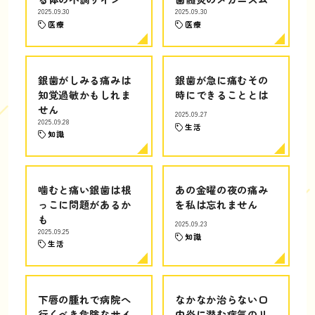
2025.09.30
2025.09.30
医療
医療
銀歯がしみる痛みは
銀歯が急に痛むその
知覚過敏かもしれま
時にできることとは
せん
2025.09.27
2025.09.28
生活
知識
噛むと痛い銀歯は根
あの金曜の夜の痛み
っこに問題があるか
を私は忘れません
も
2025.09.23
2025.09.25
知識
生活
下唇の腫れで病院へ
なかなか治らない口
行くべき危険なサイ
内炎に潜む病気のリ