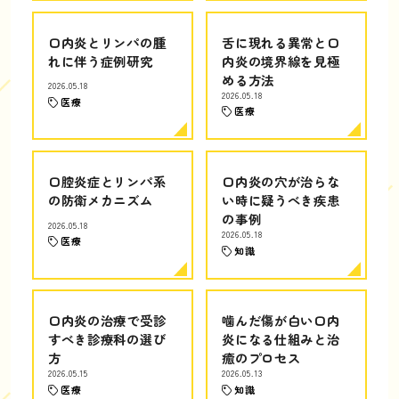
口内炎とリンパの腫
舌に現れる異常と口
れに伴う症例研究
内炎の境界線を見極
める方法
2026.05.18
2026.05.18
医療
医療
口腔炎症とリンパ系
口内炎の穴が治らな
の防衛メカニズム
い時に疑うべき疾患
の事例
2026.05.18
2026.05.18
医療
知識
口内炎の治療で受診
噛んだ傷が白い口内
すべき診療科の選び
炎になる仕組みと治
方
癒のプロセス
2026.05.15
2026.05.13
医療
知識