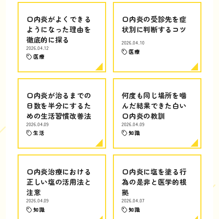
口内炎がよくできる
口内炎の受診先を症
ようになった理由を
状別に判断するコツ
徹底的に探る
2026.04.10
2026.04.12
医療
医療
口内炎が治るまでの
何度も同じ場所を噛
日数を半分にするた
んだ結果できた白い
めの生活習慣改善法
口内炎の教訓
2026.04.09
2026.04.09
生活
知識
口内炎治療における
口内炎に塩を塗る行
正しい塩の活用法と
為の是非と医学的根
注意
拠
2026.04.09
2026.04.07
知識
知識