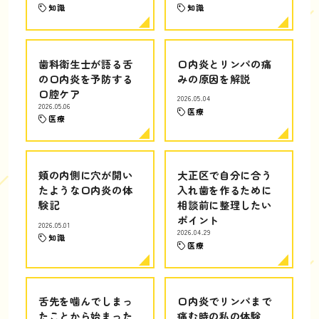
知識
知識
歯科衛生士が語る舌
口内炎とリンパの痛
の口内炎を予防する
みの原因を解説
口腔ケア
2026.05.04
2026.05.06
医療
医療
頬の内側に穴が開い
大正区で自分に合う
たような口内炎の体
入れ歯を作るために
験記
相談前に整理したい
ポイント
2026.05.01
2026.04.29
知識
医療
舌先を噛んでしまっ
口内炎でリンパまで
たことから始まった
痛む時の私の体験