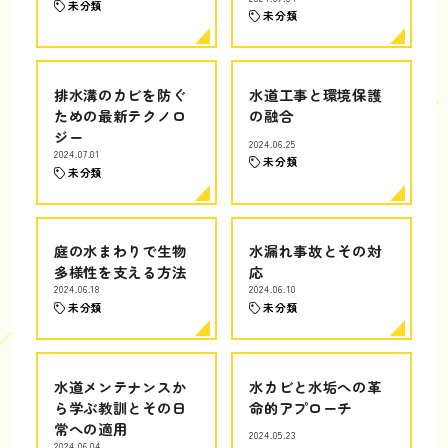
未分類
未分類
排水溝のカビを防ぐ
水道工事と環境保護
ための最新テクノロ
の融合
ジー
2024.06.25
2024.07.01
未分類
未分類
庭の水まわりで生物
水漏れ事故とその対
多様性を支える方法
応
2024.06.18
2024.06.10
未分類
未分類
水道メンテナンスか
水カビと水垢への革
ら学ぶ教訓とその日
命的アプローチ
常への適用
2024.05.23
2024.06.04