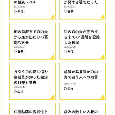
の健康レベル
が発する警告だった
2026.03.23
2026.03.22
生活
医療
朝の歯磨きで口内炎
私の口内炎が完治す
から血が出た日の憂
るまでの1週間を記録
鬱な気分
した日記
2026.03.21
2026.03.20
医療
生活
長引く口内炎に悩む
歯科か耳鼻科か口内
会社員が知った完治
炎で迷う人への助言
の目安と警告
2026.03.19
2026.03.19
医療
生活
口腔粘膜の脆弱性と
痛みの激しい穴状の