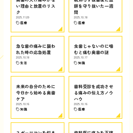
い理由と放置のリス
餅を守り抜いた一週
ク
間
2025.11.09
2025.10.18
医療
医療
急な歯の痛みに襲わ
虫歯じゃないのに噛
れた時の応急処置
むと痛む奥歯の謎
2025.10.18
2025.10.17
生活
知識
未来の自分のために
歯科受診を成功させ
今日から始める奥歯
る痛みの伝え方ノウ
ケア
ハウ
2025.10.16
2025.10.16
知識
医療
スポーツマンを悩ま
歯科医に痛みを正確