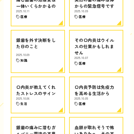
一体いくらかかるの
からの緊急信号です
2025.10.11
2025.10.09
医療
医療
銀歯を外す決断をし
その口内炎はウイル
た日のこと
スの仕業かもしれま
せん
2025.10.09
2025.10.07
知識
医療
口内炎が教えてくれ
口内炎予防は免疫力
たストレスのサイン
を高める生活から
2025.10.06
2025.10.05
生活
医療
銀歯の痛みに潜むガ
血餅が取れそうで怖
ルバニー電流の不思
いあなたへ。その不