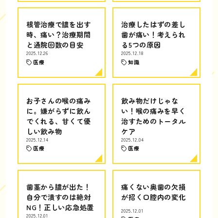
根管治療で膿を出す
治療したはずの差し
時、痛い？治療期間
歯が痛い！考えられ
と通院回数の目安
る5つの原因
2025.12.26
2025.12.18
医療
知識
お子さんの喉の痛み
飲み物だけじゃな
に。嫌がらずに飲ん
い！喉の痛みを早く
でくれる、甘くて優
治すためのトータル
しい飲み物
ケア
2025.12.14
2025.12.04
医療
医療
歯茎から膿が出た！
痛くない奥歯の欠損
自分で潰すのは絶対
が招く口腔内の変化
NG！正しい応急処置
2025.12.01
2025.12.01