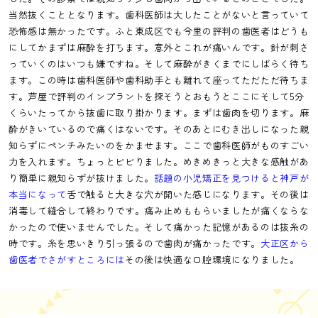
当然抜くこととなります。歯科医師は大したことがないと言っていて
恐怖感は無かったです。ふと東成区でも今里の評判の歯医者はどうも
にしてかまずは麻酔を打ちます。意外とこれが痛いんです。針が刺さ
っていくのはいつも嫌ですね。そして麻酔がきくまでにしばらく待ち
ます。この時は歯科医師や歯科助手とも離れて座ってただただ待ちま
す。芦屋で評判のインプラントを探そうとおもうとここにそして5分
くらいたってから抜歯に取り掛かります。まずは歯肉を切ります。麻
酔がきいているので痛くはないです。そのあとにむき出しになった親
知らずにペンチみたいのをかませます。ここで歯科医師がものすごい
力を入れます。ちょっとビビりました。めきめきっと大きな感触があ
り簡単に親知らずが抜けました。
話題の小児矯正を見つけると神戸が
本当になって
舌で触ると大きな穴が開いた感じになります。その後は
消毒して縫合して終わりです。痛み止めももらいましたが痛くならな
かったので使いませんでした。そして痛かった記憶があるのは抜糸の
時です。糸を思いきり引っ張るので歯肉が痛かったです。
大正区から
歯医者でさがすところには
その後は快適な口腔環境になりました。