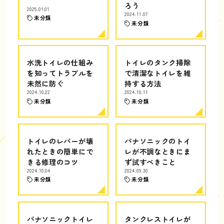
ろう
2025.01.01
2024.11.07
未分類
未分類
水洗トイレの仕組み
トイレのタンク掃除
を知ってトラブルを
で清潔なトイレを維
未然に防ぐ
持する方法
2024.10.22
2024.10.11
未分類
未分類
トイレのレバーが壊
パナソニックのトイ
れたときの簡単にで
レが不調なときにま
きる修理のコツ
ず試すべきこと
2024.10.04
2024.09.30
未分類
未分類
パナソニックトイレ
タンクレストイレが