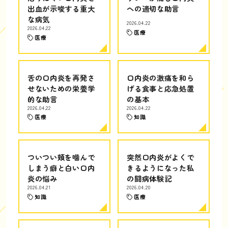
出血が示唆する重大
への適切な助言
な病気
2026.04.22
2026.04.22
医療
医療
舌の口内炎を再発さ
口内炎の激痛を和ら
せないための栄養学
げる食事と応急処置
的な助言
の基本
2026.04.22
2026.04.22
医療
知識
ついつい頬を噛んで
突然口内炎がよくで
しまう癖と白い口内
きるようになった私
炎の悩み
の闘病体験記
2026.04.21
2026.04.20
知識
医療