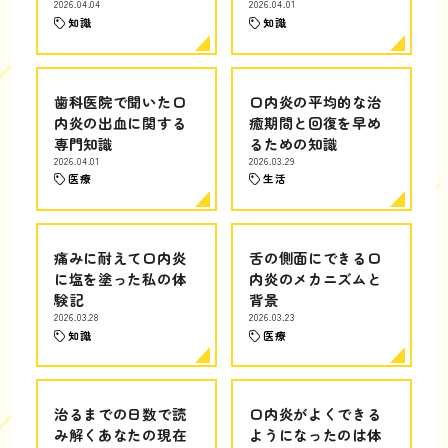
2026.04.04
2026.04.01
知識
知識
歯科医院で聞いた口
口内炎の平均的な治
内炎の出血に関する
癒期間と回復を早め
専門知識
るための知識
2026.04.01
2026.03.29
医療
生活
痛みに耐えて口内炎
舌の側面にできる口
に塩を塗った私の体
内炎のメカニズムと
験記
背景
2026.03.28
2026.03.23
知識
医療
治るまでの日数で読
口内炎がよくできる
み解くあなたの現在
ようになったのは体