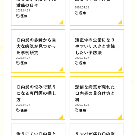
激痛の日々
2026.04.29
2026.04.29
医療
医療
口内炎の多発から重
矯正中の虫歯になり
大な病気が見つかっ
やすいリスクと実践
た事例研究
したい予防法
2026.04.27
2026.04.27
医療
医療
口内炎の悩みで頼り
深刻な病気が隠れた
になる専門医の探し
口内炎の見分け方と
方
科
2026.04.24
2026.04.23
医療
医療
治りにくい口内炎と
リンパが痛む口内炎