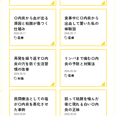
口内炎から血が出る
食事中に口内炎から
原因と粘膜が傷つく
出血して驚いた私の
仕組み
体験談
2026.05.11
2026.05.11
医療
医療
再発を繰り返す口内
リンパまで痛む口内
炎の穴を防ぐ生活習
炎の予防と対策法
慣の改善
2026.05.09
2026.05.10
医療
知識
民間療法としての塩
誤って粘膜を噛んだ
が口内炎を悪化させ
後に現れる白い口内
た事例
炎の正体
2026.05.09
2026.05.09