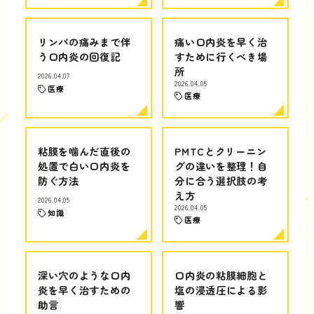
リンパの痛みまで伴
痛い口内炎を早く治
う口内炎の回復記
すために行くべき場
所
2026.04.07
2026.04.05
医療
医療
粘膜を噛んだ直後の
PMTCとクリーニン
処置で白い口内炎を
グの違いを整理！自
防ぐ方法
分に合う選択肢の考
え方
2026.04.05
2026.04.05
知識
医療
深い穴のような口内
口内炎の粘膜細胞と
炎を早く治すための
塩の浸透圧による影
助言
響