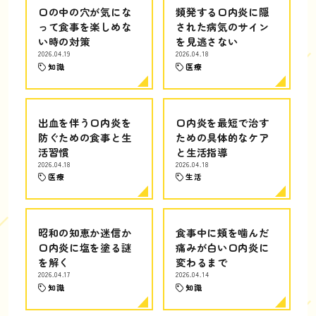
口の中の穴が気にな
頻発する口内炎に隠
って食事を楽しめな
された病気のサイン
い時の対策
を見逃さない
2026.04.19
2026.04.18
知識
医療
出血を伴う口内炎を
口内炎を最短で治す
防ぐための食事と生
ための具体的なケア
活習慣
と生活指導
2026.04.18
2026.04.18
医療
生活
昭和の知恵か迷信か
食事中に頬を噛んだ
口内炎に塩を塗る謎
痛みが白い口内炎に
を解く
変わるまで
2026.04.17
2026.04.14
知識
知識