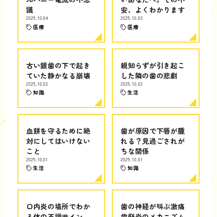
議
安、よくわかります
2025.10.04
2025.10.03
医療
医療
古い銀歯の下で起き
親知らずが引き起こ
ていた静かなる崩壊
した隣の歯の悲劇
2025.10.03
2025.10.02
知識
生活
血餅を守るために絶
歯が原因で下唇が腫
対にしてはいけない
れる？見過ごされが
こと
ちな関係
2025.10.01
2025.10.01
生活
知識
口内炎の場所でわか
歯の神経が叫ぶ激痛
る体の不調サイン
歯髄炎のメカニズム