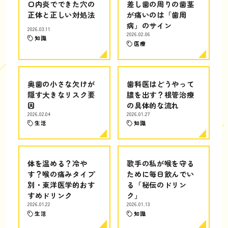
口内炎でできた穴の
差し歯の周りの歯茎
正体と正しい対処法
が痛いのは「歯周
病」のサイン
2026.03.11
2026.02.06
知識
医療
奥歯の小さな欠けが
歯科医はどうやって
隠す大きなリスク要
膿を出す？根管治療
因
の具体的な流れ
2026.02.04
2026.01.27
生活
知識
体を温める？冷や
歌手の私が喉を守る
す？喉の痛みタイプ
ために毎日飲んでい
別・東洋医学的おす
る「秘伝のドリン
すめドリンク
ク」
2026.01.22
2026.01.13
生活
知識