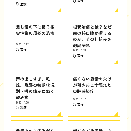
医療
医療
差し歯の下に膿？根
根管治療とは？なぜ
尖性歯の周炎の恐怖
歯の根に膿が溜まる
のか、その仕組みを
2025.11.22
徹底解説
医療
2025.11.22
医療
声の出しすぎ、乾
痛くない奥歯の欠け
燥、風邪の初期状況
が引き起こす隠れた
別・喉の痛みに効く
口腔感染症
飲み物
2025.11.15
2025.11.20
医療
医療
奥歯の欠け痛みがな
親知らず抜歯後に血