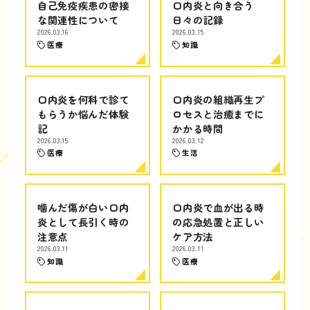
自己免疫疾患の密接
口内炎と向き合う
な関連性について
日々の記録
2026.03.16
2026.03.15
医療
知識
口内炎を何科で診て
口内炎の組織再生プ
もらうか悩んだ体験
ロセスと治癒までに
記
かかる時間
2026.03.15
2026.03.12
医療
生活
噛んだ傷が白い口内
口内炎で血が出る時
炎として長引く時の
の応急処置と正しい
注意点
ケア方法
2026.03.11
2026.03.11
知識
医療