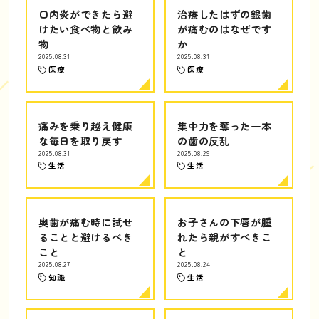
口内炎ができたら避
治療したはずの銀歯
けたい食べ物と飲み
が痛むのはなぜです
物
か
2025.08.31
2025.08.31
医療
医療
痛みを乗り越え健康
集中力を奪った一本
な毎日を取り戻す
の歯の反乱
2025.08.31
2025.08.29
生活
生活
奥歯が痛む時に試せ
お子さんの下唇が腫
ることと避けるべき
れたら親がすべきこ
こと
と
2025.08.27
2025.08.24
知識
生活