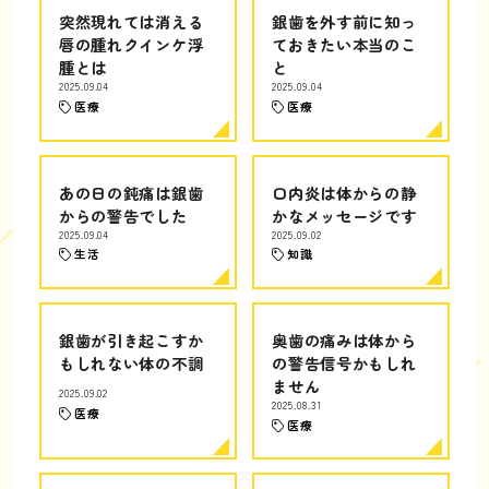
突然現れては消える
銀歯を外す前に知っ
唇の腫れクインケ浮
ておきたい本当のこ
腫とは
と
2025.09.04
2025.09.04
医療
医療
あの日の鈍痛は銀歯
口内炎は体からの静
からの警告でした
かなメッセージです
2025.09.04
2025.09.02
生活
知識
銀歯が引き起こすか
奥歯の痛みは体から
もしれない体の不調
の警告信号かもしれ
ません
2025.09.02
2025.08.31
医療
医療