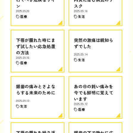
ン
スク
2025.09.20
2025.09.18
医療
生活
下唇が腫れた時にま
突然の激痛は親知ら
ず試したい応急処置
ずでした
の方法
2025.09.14
2025.09.16
生活
医療
銀歯の痛みとさよな
あの日の鈍い痛みを
らする未来のために
今でも鮮明に覚えて
います
2025.09.13
2025.09.12
生活
医療
下唇の腫れを繰り返
銀歯の下で静かに広