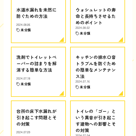
水道水漏れを未然に
ウォシュレットの寿
防ぐための方法
命と長持ちさせるた
めのポイント
2024.08.06
2024.08.02
未分類
未分類
洗剤でトイレットペ
キッチンの排水口音
ーパーの詰まりを解
トラブルを防ぐため
消する簡単な方法
の簡単なメンテナン
ス法
2024.07.18
2024.07.16
未分類
未分類
台所の床下水漏れが
トイレの「ゴー」と
引き起こす問題とそ
いう異音が引き起こ
の対策
す建物への影響とそ
の対策
2024.07.09
2024.07.04