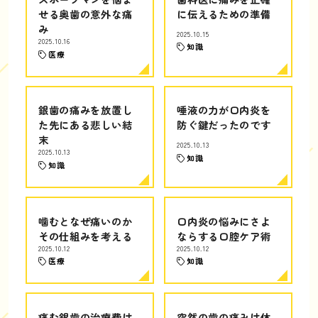
せる奥歯の意外な痛
に伝えるための準備
み
2025.10.15
2025.10.16
知識
医療
銀歯の痛みを放置し
唾液の力が口内炎を
た先にある悲しい結
防ぐ鍵だったのです
末
2025.10.13
2025.10.13
知識
知識
噛むとなぜ痛いのか
口内炎の悩みにさよ
その仕組みを考える
ならする口腔ケア術
2025.10.12
2025.10.12
医療
知識
痛む銀歯の治療費は
突然の歯の痛みは体