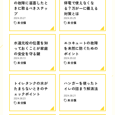
の故障に直面したと
停電で使えなくな
きに取るべきステッ
る？万が一に備える
プ
対策とは
2024.09.27
2024.09.25
未分類
未分類
水道元栓の位置を知
エコキュートの故障
っておくことが家庭
を未然に防ぐための
の安全を守る鍵
ポイント
2024.09.13
2024.09.02
未分類
未分類
トイレタンクの水が
ハンガーを使ったト
たまらないときのチ
イレの詰まり解消法
ェックポイント
2024.08.21
2024.08.23
未分類
未分類