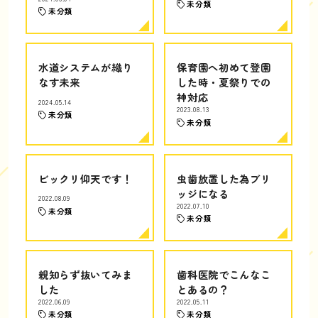
未分類
未分類
水道システムが織り
保育園へ初めて登園
なす未来
した時・夏祭りでの
神対応
2024.05.14
2023.08.13
未分類
未分類
ビックリ仰天です！
虫歯放置した為ブリ
ッジになる
2022.08.09
2022.07.10
未分類
未分類
親知らず抜いてみま
歯科医院でこんなこ
した
とあるの？
2022.06.09
2022.05.11
未分類
未分類