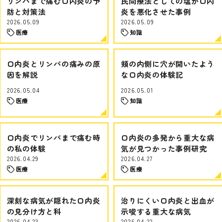
リンパまで痛む口内炎の予
民間療法としての塩が口内
防と対策法
炎を悪化させた事例
2026.05.09
2026.05.09
医療
知識
口内炎とリンパの痛みの原
頬の内側に穴が開いたよう
因を解説
な口内炎の体験記
2026.05.04
2026.05.01
医療
知識
口内炎でリンパまで痛む時
口内炎の多発から重大な病
の私の体験
気が見つかった事例研究
2026.04.29
2026.04.27
医療
医療
深刻な病気が隠れた口内炎
治りにくい口内炎と出血が
の見分け方と科
示唆する重大な病気
2026.04.23
2026.04.22