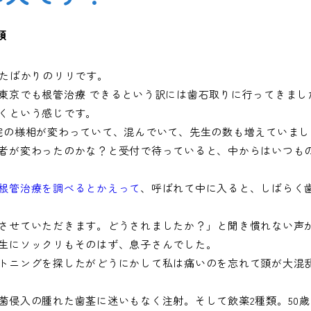
類
ったばかりのリリです。
東京でも根管治療 できるという訳には歯石取りに行ってきまし
くという感じです。
院の様相が変わっていて、混んでいて、先生の数も増えていまし
者が変わったのかな？と受付で待っていると、中からはいつも
根管治療を調べるとかえって
、呼ばれて中に入ると、しばらく
させていただきます。どうされましたか？」と聞き慣れない声
生にソックリもそのはず、息子さんでした。
トニングを探したがどうにかして私は痛いのを忘れて頭が大混
菌侵入の腫れた歯茎に迷いもなく注射。そして飲薬2種類。50