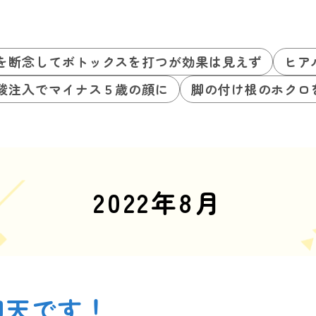
を断念してボトックスを打つが効果は見えず
ヒア
酸注入でマイナス５歳の顔に
脚の付け根のホクロ
2022年8月
仰天です！