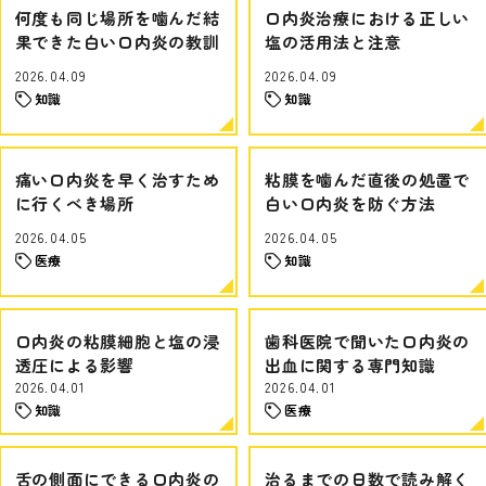
何度も同じ場所を噛んだ結
口内炎治療における正しい
果できた白い口内炎の教訓
塩の活用法と注意
2026.04.09
2026.04.09
知識
知識
痛い口内炎を早く治すため
粘膜を噛んだ直後の処置で
に行くべき場所
白い口内炎を防ぐ方法
2026.04.05
2026.04.05
医療
知識
口内炎の粘膜細胞と塩の浸
歯科医院で聞いた口内炎の
透圧による影響
出血に関する専門知識
2026.04.01
2026.04.01
知識
医療
舌の側面にできる口内炎の
治るまでの日数で読み解く