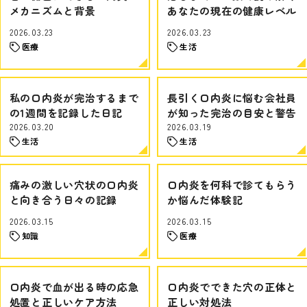
メカニズムと背景
あなたの現在の健康レベル
2026.03.23
2026.03.23
医療
生活
私の口内炎が完治するまで
長引く口内炎に悩む会社員
の1週間を記録した日記
が知った完治の目安と警告
2026.03.20
2026.03.19
生活
生活
痛みの激しい穴状の口内炎
口内炎を何科で診てもらう
と向き合う日々の記録
か悩んだ体験記
2026.03.15
2026.03.15
知識
医療
口内炎で血が出る時の応急
口内炎でできた穴の正体と
処置と正しいケア方法
正しい対処法