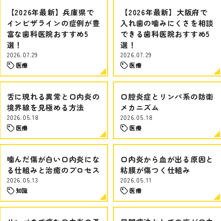
【2026年最新】兵庫県で
【2026年最新】大阪府で
インビザラインの症例が豊
入れ歯の噛みにくさを相談
富な歯科医院おすすめ5
できる歯科医院おすすめ5
選！
選！
2026.07.29
2026.07.29
医療
医療
舌に現れる異常と口内炎の
口腔炎症とリンパ系の防衛
境界線を見極める方法
メカニズム
2026.05.18
2026.05.18
医療
医療
噛んだ傷が白い口内炎にな
口内炎から血が出る原因と
る仕組みと治癒のプロセス
粘膜が傷つく仕組み
2026.05.13
2026.05.11
知識
医療