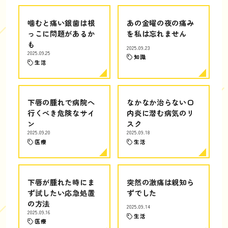
噛むと痛い銀歯は根
あの金曜の夜の痛み
っこに問題があるか
を私は忘れません
も
2025.09.23
2025.09.25
知識
生活
下唇の腫れで病院へ
なかなか治らない口
行くべき危険なサイ
内炎に潜む病気のリ
ン
スク
2025.09.20
2025.09.18
医療
生活
下唇が腫れた時にま
突然の激痛は親知ら
ず試したい応急処置
ずでした
の方法
2025.09.14
2025.09.16
生活
医療