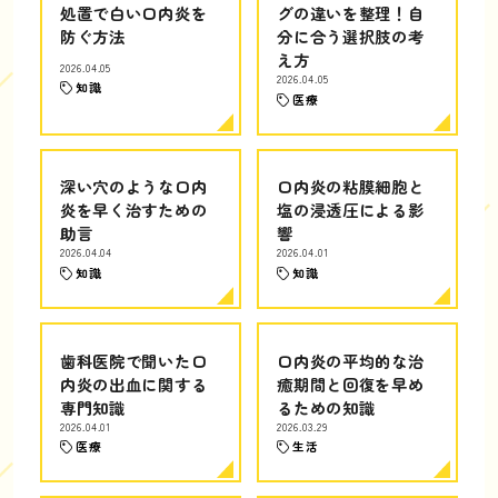
処置で白い口内炎を
グの違いを整理！自
防ぐ方法
分に合う選択肢の考
え方
2026.04.05
2026.04.05
知識
医療
深い穴のような口内
口内炎の粘膜細胞と
炎を早く治すための
塩の浸透圧による影
助言
響
2026.04.04
2026.04.01
知識
知識
歯科医院で聞いた口
口内炎の平均的な治
内炎の出血に関する
癒期間と回復を早め
専門知識
るための知識
2026.04.01
2026.03.29
医療
生活