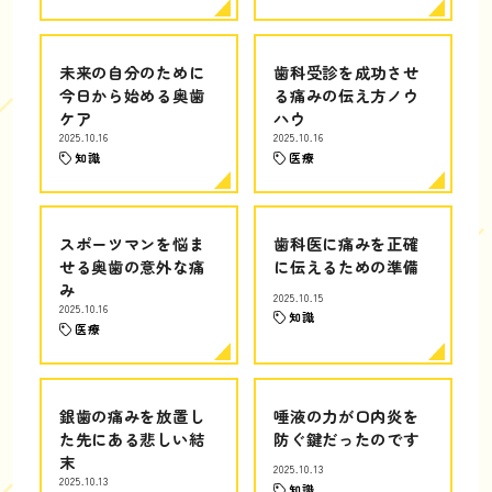
未来の自分のために
歯科受診を成功させ
今日から始める奥歯
る痛みの伝え方ノウ
ケア
ハウ
2025.10.16
2025.10.16
知識
医療
スポーツマンを悩ま
歯科医に痛みを正確
せる奥歯の意外な痛
に伝えるための準備
み
2025.10.15
2025.10.16
知識
医療
銀歯の痛みを放置し
唾液の力が口内炎を
た先にある悲しい結
防ぐ鍵だったのです
末
2025.10.13
2025.10.13
知識