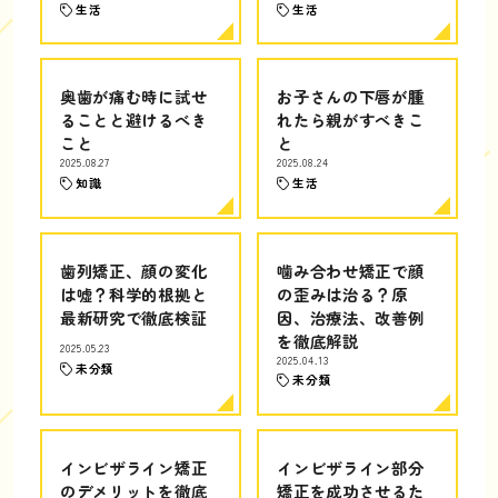
生活
生活
奥歯が痛む時に試せ
お子さんの下唇が腫
ることと避けるべき
れたら親がすべきこ
こと
と
2025.08.27
2025.08.24
知識
生活
歯列矯正、顔の変化
噛み合わせ矯正で顔
は嘘？科学的根拠と
の歪みは治る？原
最新研究で徹底検証
因、治療法、改善例
を徹底解説
2025.05.23
2025.04.13
未分類
未分類
インビザライン矯正
インビザライン部分
のデメリットを徹底
矯正を成功させるた