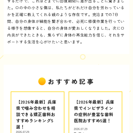
するだけで、これほどまでに回復期間に差が出ることに驚きまし
た。口の中の小さな傷は、私たちがどれだけ自分を労わっている
かを正確に教えてくれる鏡のような存在です。完治までの7日
間、自分の身体が細胞を繋ぎ合わせ、必死に修復作業を行ってい
る様子を想像すると、自分の身体が愛おしくなりました。次に口
内炎ができたときも、焦らずに身体の再生能力を信じ、それをサ
ポートする生活を心がけたいと思います。
おすすめ記事
【2026年最新】兵庫
【2026年最新】兵庫
県で噛み合わせを相
県でインビザライン
談できる矯正歯科お
の症例が豊富な歯科
すすめランキング5
医院おすすめ5選！
選！
2026.07.29
2026.07.29