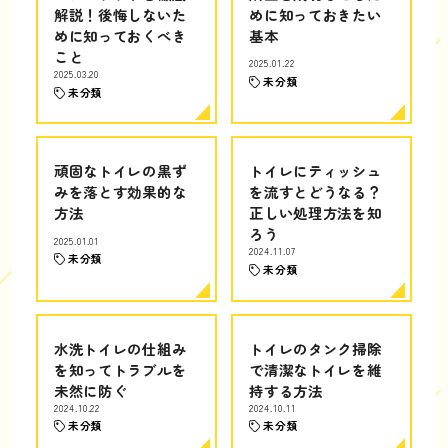
解説！後悔しないた
めに知っておきたい
めに知っておくべき
基本
こと
2025.01.22
2025.03.20
未分類
未分類
頑固なトイレの黒ず
トイレにティッシュ
みを落とす効果的な
を流すとどうなる？
方法
正しい処理方法を知
ろう
2025.01.01
2024.11.07
未分類
未分類
水洗トイレの仕組み
トイレのタンク掃除
を知ってトラブルを
で清潔なトイレを維
未然に防ぐ
持する方法
2024.10.22
2024.10.11
未分類
未分類