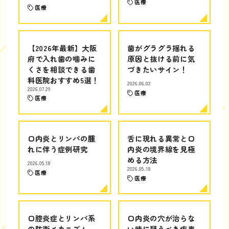
医療
医療
【2026年最新】大阪
歯がグラグラ揺れる
府で入れ歯の噛みに
原因と抜ける前に気
くさを相談できる歯
づきたいサイン！
科医院おすすめ5選！
2026.06.02
2026.07.29
医療
医療
口内炎とリンパの腫
舌に現れる異常と口
れに伴う症例研究
内炎の境界線を見極
める方法
2026.05.18
2026.05.18
医療
医療
口腔炎症とリンパ系
口内炎の穴が治らな
の防衛メカニズム
い時に疑うべき疾患