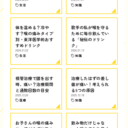
生活
知識
体を温める？冷や
歌手の私が喉を守る
す？喉の痛みタイプ
ために毎日飲んでい
別・東洋医学的おす
る「秘伝のドリン
すめドリンク
ク」
2026.01.22
2026.01.13
生活
知識
根管治療で膿を出す
治療したはずの差し
時、痛い？治療期間
歯が痛い！考えられ
と通院回数の目安
る5つの原因
2025.12.26
2025.12.18
医療
知識
お子さんの喉の痛み
飲み物だけじゃな