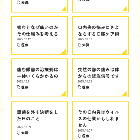
知識
噛むとなぜ痛いのか
口内炎の悩みにさよ
その仕組みを考える
ならする口腔ケア術
2025.10.12
2025.10.12
医療
知識
痛む銀歯の治療費は
突然の歯の痛みは体
一体いくらかかるの
からの緊急信号です
2025.10.11
2025.10.09
医療
医療
銀歯を外す決断をし
その口内炎はウイル
た日のこと
スの仕業かもしれま
せん
2025.10.09
2025.10.07
知識
医療