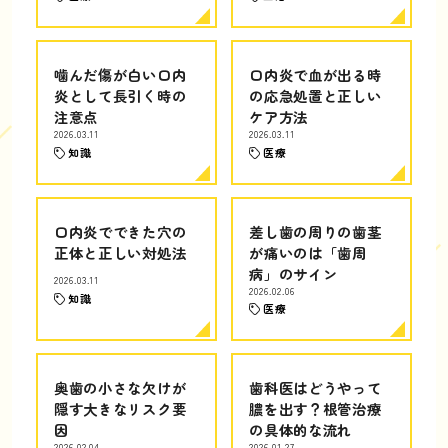
噛んだ傷が白い口内
口内炎で血が出る時
炎として長引く時の
の応急処置と正しい
注意点
ケア方法
2026.03.11
2026.03.11
知識
医療
口内炎でできた穴の
差し歯の周りの歯茎
正体と正しい対処法
が痛いのは「歯周
病」のサイン
2026.03.11
2026.02.06
知識
医療
奥歯の小さな欠けが
歯科医はどうやって
隠す大きなリスク要
膿を出す？根管治療
因
の具体的な流れ
2026.02.04
2026.01.27