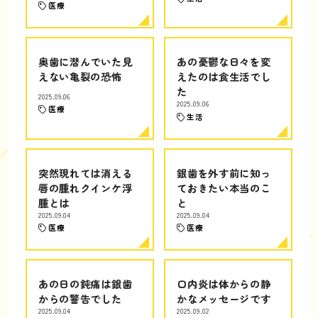
医療
奥歯に潜んでいた見
あの憂鬱な日々を変
えない亀裂の恐怖
えたのは食生活でし
た
2025.09.06
2025.09.06
医療
生活
突然現れては消える
銀歯を外す前に知っ
唇の腫れクインケ浮
ておきたい本当のこ
腫とは
と
2025.09.04
2025.09.04
医療
医療
あの日の鈍痛は銀歯
口内炎は体からの静
からの警告でした
かなメッセージです
2025.09.04
2025.09.02