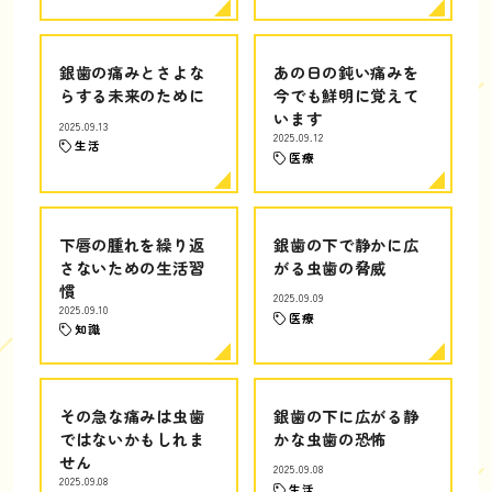
銀歯の痛みとさよな
あの日の鈍い痛みを
らする未来のために
今でも鮮明に覚えて
います
2025.09.13
2025.09.12
生活
医療
下唇の腫れを繰り返
銀歯の下で静かに広
さないための生活習
がる虫歯の脅威
慣
2025.09.09
2025.09.10
医療
知識
その急な痛みは虫歯
銀歯の下に広がる静
ではないかもしれま
かな虫歯の恐怖
せん
2025.09.08
2025.09.08
生活