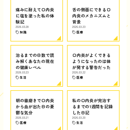
痛みに耐えて口内炎
舌の側面にできる口
に塩を塗った私の体
内炎のメカニズムと
験記
背景
2026.03.28
2026.03.23
知識
医療
治るまでの日数で読
口内炎がよくできる
み解くあなたの現在
ようになったのは体
の健康レベル
が発する警告だった
2026.03.23
2026.03.22
生活
医療
朝の歯磨きで口内炎
私の口内炎が完治す
から血が出た日の憂
るまでの1週間を記録
鬱な気分
した日記
2026.03.21
2026.03.20
医療
生活