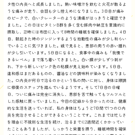
タ性口内炎へと成長しました。熱い味噌汁を飲むと火花が散るよ
うな痛みが走り、会話も少し控えめになりました。3日目が痛み
のピークで、白いクレーターのような潰瘍がはっきりと確認でき
ました。この日はビタミンB群を多く含む豚肉や納豆を意識的に
摂取し、22時には布団に入って8時間の睡眠を確保しました。4日
目、朝起きた時のジンジンするような拍動性の痛みが少し和らい
でいることに気づきました。鏡で見ると、患部の周りの赤い腫れ
が少し引いています。5日目になると、食事中の痛みも「我慢で
きるレベル」まで落ち着いてきました。白い膜が少しずつ剥が
れ、下から新しいピンク色の粘膜が見え始めています。6日目、
違和感はまだあるものの、醤油などの調味料が染みなくなりまし
た。口内炎が何日で治るのかという私の問いに対し、身体は順調
に修復のステップを踏んでいるようです。そして7日目の日曜
日、ついに痛みは完全に消失し、患部を舌で触ってもツルツルと
した感触に戻っていました。今回の記録から分かったのは、健康
的な生活を送っていれば、私の身体はちょうど7日間で1つの口内
炎を完治させることができるということです。これまでは忙しさ
を理由に不規則な生活を続け、治るまでに2週間近くかかってい
たこともありましたが、しっかりと栄養を摂り、睡眠時間を確保