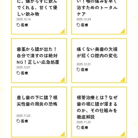
に。嫌がらずに飲ん
い！喉の痛みを早く
でくれる、甘くて優
治すためのトータル
しい飲み物
ケア
2025.12.14
2025.12.04
医療
医療
歯茎から膿が出た！
痛くない奥歯の欠損
自分で潰すのは絶対
が招く口腔内の変化
NG！正しい応急処置
2025.12.01
2025.12.01
医療
医療
差し歯の下に膿？根
根管治療とは？なぜ
尖性歯の周炎の恐怖
歯の根に膿が溜まる
のか、その仕組みを
2025.11.22
徹底解説
医療
2025.11.22
医療