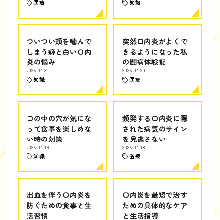
医療
知識
ついつい頬を噛んで
突然口内炎がよくで
しまう癖と白い口内
きるようになった私
炎の悩み
の闘病体験記
2026.04.21
2026.04.20
知識
医療
口の中の穴が気にな
頻発する口内炎に隠
って食事を楽しめな
された病気のサイン
い時の対策
を見逃さない
2026.04.19
2026.04.18
知識
医療
出血を伴う口内炎を
口内炎を最短で治す
防ぐための食事と生
ための具体的なケア
活習慣
と生活指導