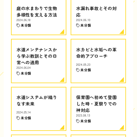
庭の水まわりで生物
水漏れ事故とその対
多様性を支える方法
応
2024.06.18
2024.06.10
未分類
未分類
水道メンテナンスか
水カビと水垢への革
ら学ぶ教訓とその日
命的アプローチ
常への適用
2024.05.23
2024.06.04
未分類
未分類
水道システムが織り
保育園へ初めて登園
なす未来
した時・夏祭りでの
神対応
2024.05.14
2023.08.13
未分類
未分類