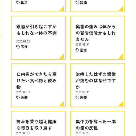
生活
知識
銀歯が引き起こすか
奥歯の痛みは体から
もしれない体の不調
の警告信号かもしれ
ません
2025.09.02
2025.08.31
医療
医療
口内炎ができたら避
治療したはずの銀歯
けたい食べ物と飲み
が痛むのはなぜです
物
か
2025.08.31
2025.08.31
医療
医療
痛みを乗り越え健康
集中力を奪った一本
な毎日を取り戻す
の歯の反乱
2025.08.31
2025.08.29