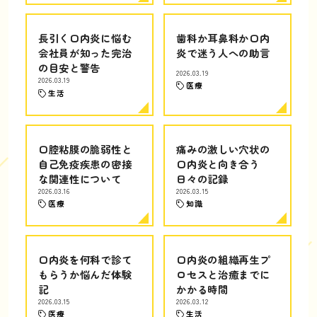
長引く口内炎に悩む
歯科か耳鼻科か口内
会社員が知った完治
炎で迷う人への助言
の目安と警告
2026.03.19
2026.03.19
医療
生活
口腔粘膜の脆弱性と
痛みの激しい穴状の
自己免疫疾患の密接
口内炎と向き合う
な関連性について
日々の記録
2026.03.16
2026.03.15
医療
知識
口内炎を何科で診て
口内炎の組織再生プ
もらうか悩んだ体験
ロセスと治癒までに
記
かかる時間
2026.03.15
2026.03.12
医療
生活