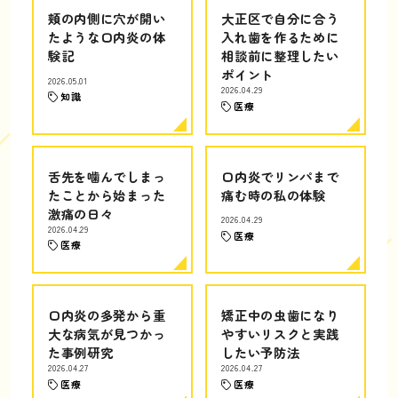
頬の内側に穴が開い
大正区で自分に合う
たような口内炎の体
入れ歯を作るために
験記
相談前に整理したい
ポイント
2026.05.01
2026.04.29
知識
医療
舌先を噛んでしまっ
口内炎でリンパまで
たことから始まった
痛む時の私の体験
激痛の日々
2026.04.29
2026.04.29
医療
医療
口内炎の多発から重
矯正中の虫歯になり
大な病気が見つかっ
やすいリスクと実践
た事例研究
したい予防法
2026.04.27
2026.04.27
医療
医療