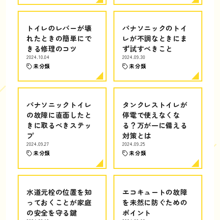
トイレのレバーが壊
パナソニックのトイ
れたときの簡単にで
レが不調なときにま
きる修理のコツ
ず試すべきこと
2024.10.04
2024.09.30
未分類
未分類
パナソニックトイレ
タンクレストイレが
の故障に直面したと
停電で使えなくな
きに取るべきステッ
る？万が一に備える
プ
対策とは
2024.09.27
2024.09.25
未分類
未分類
水道元栓の位置を知
エコキュートの故障
っておくことが家庭
を未然に防ぐための
の安全を守る鍵
ポイント