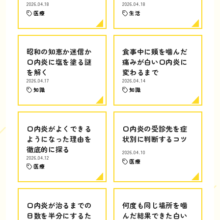
2026.04.18
2026.04.18
医療
生活
昭和の知恵か迷信か
食事中に頬を噛んだ
口内炎に塩を塗る謎
痛みが白い口内炎に
を解く
変わるまで
2026.04.17
2026.04.14
知識
知識
口内炎がよくできる
口内炎の受診先を症
ようになった理由を
状別に判断するコツ
徹底的に探る
2026.04.10
2026.04.12
医療
医療
口内炎が治るまでの
何度も同じ場所を噛
日数を半分にするた
んだ結果できた白い