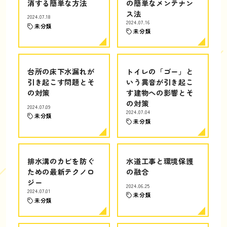
消する簡単な方法
の簡単なメンテナン
ス法
2024.07.18
2024.07.16
未分類
未分類
台所の床下水漏れが
トイレの「ゴー」と
引き起こす問題とそ
いう異音が引き起こ
の対策
す建物への影響とそ
の対策
2024.07.09
2024.07.04
未分類
未分類
排水溝のカビを防ぐ
水道工事と環境保護
ための最新テクノロ
の融合
ジー
2024.06.25
2024.07.01
未分類
未分類