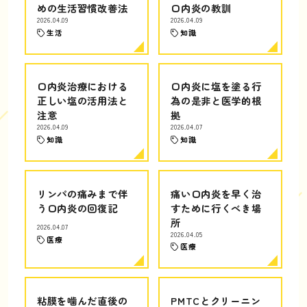
めの生活習慣改善法
口内炎の教訓
2026.04.09
2026.04.09
生活
知識
口内炎治療における
口内炎に塩を塗る行
正しい塩の活用法と
為の是非と医学的根
注意
拠
2026.04.09
2026.04.07
知識
知識
リンパの痛みまで伴
痛い口内炎を早く治
う口内炎の回復記
すために行くべき場
所
2026.04.07
2026.04.05
医療
医療
粘膜を噛んだ直後の
PMTCとクリーニン