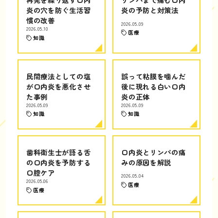
炎の穴を防ぐ生活習
炎の予防と対策法
慣の改善
2026.05.09
2026.05.10
医療
知識
民間療法としての塩
誤って粘膜を噛んだ
が口内炎を悪化させ
後に現れる白い口内
た事例
炎の正体
2026.05.09
2026.05.09
知識
知識
歯科衛生士が語る舌
口内炎とリンパの痛
の口内炎を予防する
みの原因を解説
口腔ケア
2026.05.04
2026.05.06
医療
医療