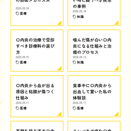
の事例
2026.05.18
2026.05.18
医療
知識
口内炎の治療で受診
噛んだ傷が白い口内
すべき診療科の選び
炎になる仕組みと治
方
癒のプロセス
2026.05.15
2026.05.13
医療
知識
口内炎から血が出る
食事中に口内炎から
原因と粘膜が傷つく
出血して驚いた私の
仕組み
体験談
2026.05.11
2026.05.11
医療
医療
再発を繰り返す口内
リンパまで痛む口内