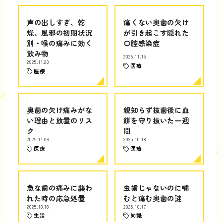
声の出しすぎ、乾
痛くない奥歯の欠け
燥、風邪の初期状況
が引き起こす隠れた
別・喉の痛みに効く
口腔感染症
飲み物
2025.11.15
2025.11.20
医療
医療
奥歯の欠け痛みがな
親知らず抜歯後に血
い理由と放置のリス
餅を守り抜いた一週
ク
間
2025.11.09
2025.10.18
医療
医療
急な歯の痛みに襲わ
虫歯じゃないのに噛
れた時の応急処置
むと痛む奥歯の謎
2025.10.18
2025.10.17
生活
知識