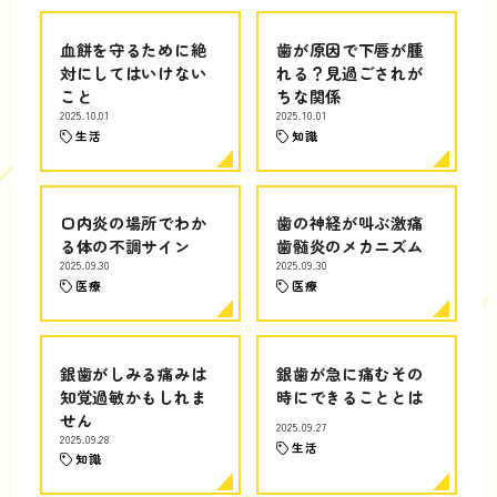
血餅を守るために絶
歯が原因で下唇が腫
対にしてはいけない
れる？見過ごされが
こと
ちな関係
2025.10.01
2025.10.01
生活
知識
口内炎の場所でわか
歯の神経が叫ぶ激痛
る体の不調サイン
歯髄炎のメカニズム
2025.09.30
2025.09.30
医療
医療
銀歯がしみる痛みは
銀歯が急に痛むその
知覚過敏かもしれま
時にできることとは
せん
2025.09.27
2025.09.28
生活
知識