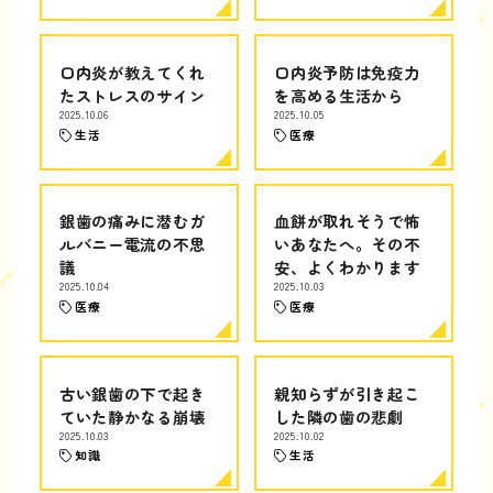
口内炎が教えてくれ
口内炎予防は免疫力
たストレスのサイン
を高める生活から
2025.10.06
2025.10.05
生活
医療
銀歯の痛みに潜むガ
血餅が取れそうで怖
ルバニー電流の不思
いあなたへ。その不
議
安、よくわかります
2025.10.04
2025.10.03
医療
医療
古い銀歯の下で起き
親知らずが引き起こ
ていた静かなる崩壊
した隣の歯の悲劇
2025.10.03
2025.10.02
知識
生活