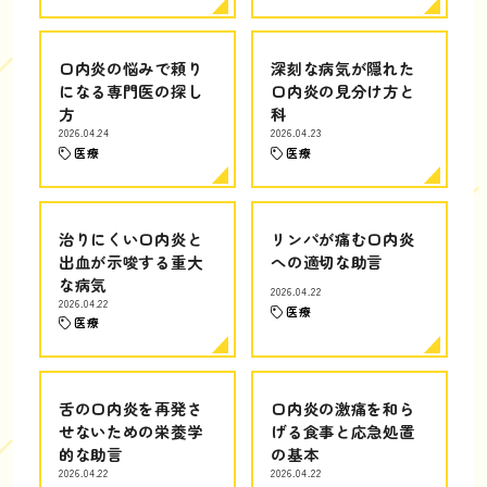
口内炎の悩みで頼り
深刻な病気が隠れた
になる専門医の探し
口内炎の見分け方と
方
科
2026.04.24
2026.04.23
医療
医療
治りにくい口内炎と
リンパが痛む口内炎
出血が示唆する重大
への適切な助言
な病気
2026.04.22
2026.04.22
医療
医療
舌の口内炎を再発さ
口内炎の激痛を和ら
せないための栄養学
げる食事と応急処置
的な助言
の基本
2026.04.22
2026.04.22