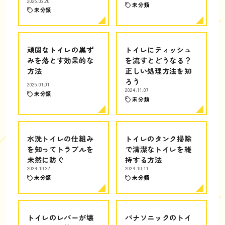
2025.03.20
未分類
未分類
頑固なトイレの黒ず
トイレにティッシュ
みを落とす効果的な
を流すとどうなる？
方法
正しい処理方法を知
ろう
2025.01.01
2024.11.07
未分類
未分類
水洗トイレの仕組み
トイレのタンク掃除
を知ってトラブルを
で清潔なトイレを維
未然に防ぐ
持する方法
2024.10.22
2024.10.11
未分類
未分類
トイレのレバーが壊
パナソニックのトイ