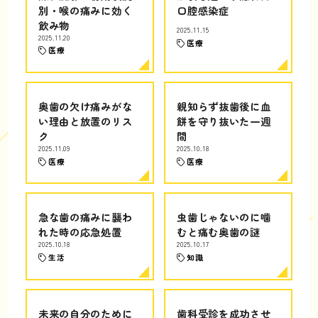
別・喉の痛みに効く
口腔感染症
飲み物
2025.11.15
2025.11.20
医療
医療
奥歯の欠け痛みがな
親知らず抜歯後に血
い理由と放置のリス
餅を守り抜いた一週
ク
間
2025.11.09
2025.10.18
医療
医療
急な歯の痛みに襲わ
虫歯じゃないのに噛
れた時の応急処置
むと痛む奥歯の謎
2025.10.18
2025.10.17
生活
知識
未来の自分のために
歯科受診を成功させ