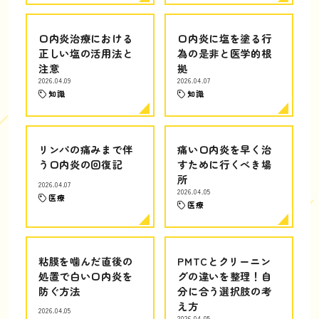
口内炎治療における
口内炎に塩を塗る行
正しい塩の活用法と
為の是非と医学的根
注意
拠
2026.04.09
2026.04.07
知識
知識
リンパの痛みまで伴
痛い口内炎を早く治
う口内炎の回復記
すために行くべき場
所
2026.04.07
2026.04.05
医療
医療
粘膜を噛んだ直後の
PMTCとクリーニン
処置で白い口内炎を
グの違いを整理！自
防ぐ方法
分に合う選択肢の考
え方
2026.04.05
2026.04.05