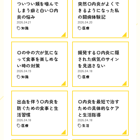
ついつい頬を噛んで
突然口内炎がよくで
しまう癖と白い口内
きるようになった私
炎の悩み
の闘病体験記
2026.04.21
2026.04.20
知識
医療
口の中の穴が気にな
頻発する口内炎に隠
って食事を楽しめな
された病気のサイン
い時の対策
を見逃さない
2026.04.19
2026.04.18
知識
医療
出血を伴う口内炎を
口内炎を最短で治す
防ぐための食事と生
ための具体的なケア
活習慣
と生活指導
2026.04.18
2026.04.18
医療
生活