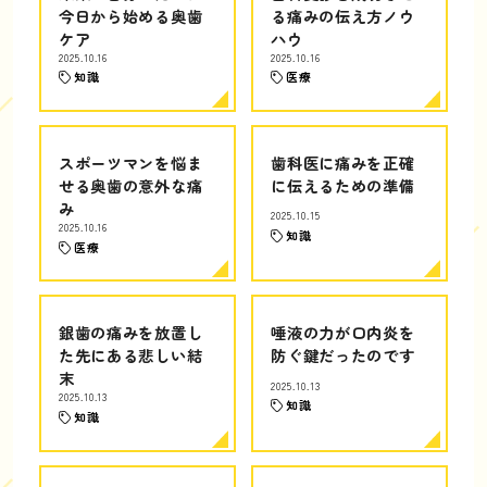
今日から始める奥歯
る痛みの伝え方ノウ
ケア
ハウ
2025.10.16
2025.10.16
知識
医療
スポーツマンを悩ま
歯科医に痛みを正確
せる奥歯の意外な痛
に伝えるための準備
み
2025.10.15
2025.10.16
知識
医療
銀歯の痛みを放置し
唾液の力が口内炎を
た先にある悲しい結
防ぐ鍵だったのです
末
2025.10.13
2025.10.13
知識
知識