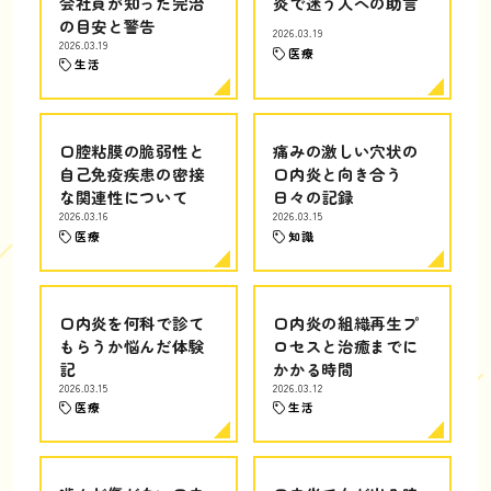
会社員が知った完治
炎で迷う人への助言
の目安と警告
2026.03.19
2026.03.19
医療
生活
口腔粘膜の脆弱性と
痛みの激しい穴状の
自己免疫疾患の密接
口内炎と向き合う
な関連性について
日々の記録
2026.03.16
2026.03.15
医療
知識
口内炎を何科で診て
口内炎の組織再生プ
もらうか悩んだ体験
ロセスと治癒までに
記
かかる時間
2026.03.15
2026.03.12
医療
生活