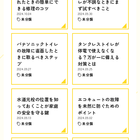
れたときの簡単にで
レが不調なときにま
きる修理のコツ
ず試すべきこと
2024.10.04
2024.09.30
未分類
未分類
パナソニックトイレ
タンクレストイレが
の故障に直面したと
停電で使えなくな
きに取るべきステッ
る？万が一に備える
プ
対策とは
2024.09.27
2024.09.25
未分類
未分類
水道元栓の位置を知
エコキュートの故障
っておくことが家庭
を未然に防ぐための
の安全を守る鍵
ポイント
2024.09.13
2024.09.02
未分類
未分類