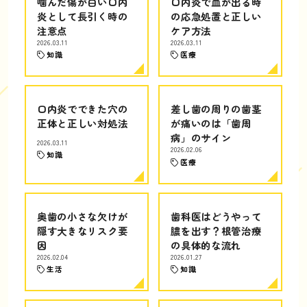
噛んだ傷が白い口内
口内炎で血が出る時
炎として長引く時の
の応急処置と正しい
注意点
ケア方法
2026.03.11
2026.03.11
知識
医療
口内炎でできた穴の
差し歯の周りの歯茎
正体と正しい対処法
が痛いのは「歯周
病」のサイン
2026.03.11
2026.02.06
知識
医療
奥歯の小さな欠けが
歯科医はどうやって
隠す大きなリスク要
膿を出す？根管治療
因
の具体的な流れ
2026.02.04
2026.01.27
生活
知識