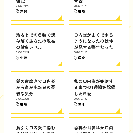
験記
背景
2026.03.28
2026.03.23
知識
医療
治るまでの日数で読
口内炎がよくできる
み解くあなたの現在
ようになったのは体
の健康レベル
が発する警告だった
2026.03.23
2026.03.22
生活
医療
朝の歯磨きで口内炎
私の口内炎が完治す
から血が出た日の憂
るまでの1週間を記録
鬱な気分
した日記
2026.03.21
2026.03.20
医療
生活
長引く口内炎に悩む
歯科か耳鼻科か口内