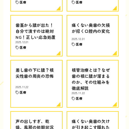
医療
医療
歯茎から膿が出た！
痛くない奥歯の欠損
自分で潰すのは絶対
が招く口腔内の変化
NG！正しい応急処置
2025.12.01
2025.12.01
医療
医療
差し歯の下に膿？根
根管治療とは？なぜ
尖性歯の周炎の恐怖
歯の根に膿が溜まる
のか、その仕組みを
2025.11.22
徹底解説
医療
2025.11.22
医療
声の出しすぎ、乾
痛くない奥歯の欠け
燥、風邪の初期状況
が引き起こす隠れた