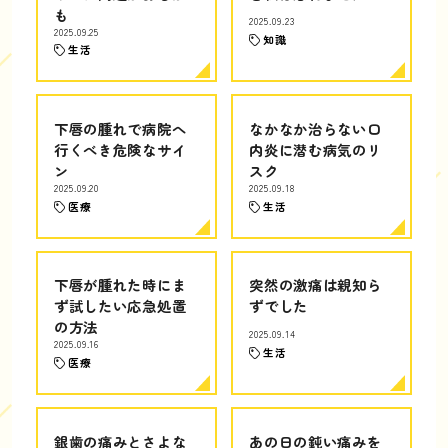
も
2025.09.23
2025.09.25
知識
生活
下唇の腫れで病院へ
なかなか治らない口
行くべき危険なサイ
内炎に潜む病気のリ
ン
スク
2025.09.20
2025.09.18
医療
生活
下唇が腫れた時にま
突然の激痛は親知ら
ず試したい応急処置
ずでした
の方法
2025.09.14
2025.09.16
生活
医療
銀歯の痛みとさよな
あの日の鈍い痛みを