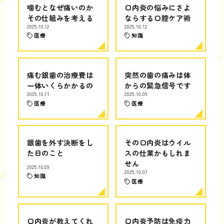
噛むとなぜ痛いのか
口内炎の悩みにさよ
その仕組みを考える
ならする口腔ケア術
2025.10.12
2025.10.12
医療
知識
痛む銀歯の治療費は
突然の歯の痛みは体
一体いくらかかるの
からの緊急信号です
2025.10.11
2025.10.09
医療
医療
銀歯を外す決断をし
その口内炎はウイル
た日のこと
スの仕業かもしれま
せん
2025.10.09
2025.10.07
知識
医療
口内炎が教えてくれ
口内炎予防は免疫力