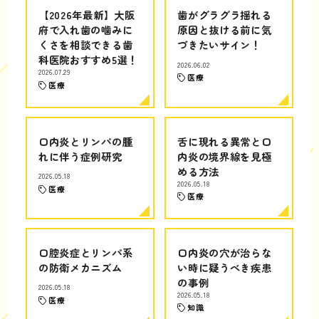
【2026年最新】大阪
歯がグラグラ揺れる
府で入れ歯の噛みに
原因と抜ける前に気
くさを相談できる歯
づきたいサイン！
科医院おすすめ5選！
2026.06.02
2026.07.29
医療
医療
口内炎とリンパの腫
舌に現れる異常と口
れに伴う症例研究
内炎の境界線を見極
める方法
2026.05.18
2026.05.18
医療
医療
口腔炎症とリンパ系
口内炎の穴が治らな
の防衛メカニズム
い時に疑うべき疾患
の事例
2026.05.18
2026.05.18
医療
知識