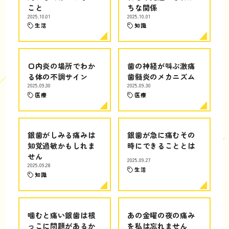
こと
ちな関係
2025.10.01
2025.10.01
生活
知識
口内炎の場所でわか
歯の神経が叫ぶ激痛
る体の不調サイン
歯髄炎のメカニズム
2025.09.30
2025.09.30
医療
医療
銀歯がしみる痛みは
銀歯が急に痛むその
知覚過敏かもしれま
時にできることとは
せん
2025.09.27
2025.09.28
生活
知識
噛むと痛い銀歯は根
あの金曜の夜の痛み
っこに問題があるか
を私は忘れません