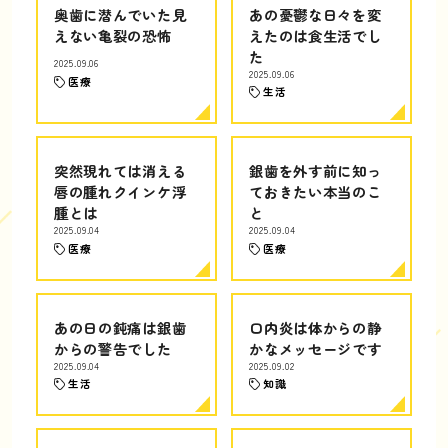
奥歯に潜んでいた見
あの憂鬱な日々を変
えない亀裂の恐怖
えたのは食生活でし
た
2025.09.06
2025.09.06
医療
生活
突然現れては消える
銀歯を外す前に知っ
唇の腫れクインケ浮
ておきたい本当のこ
腫とは
と
2025.09.04
2025.09.04
医療
医療
あの日の鈍痛は銀歯
口内炎は体からの静
からの警告でした
かなメッセージです
2025.09.04
2025.09.02
生活
知識