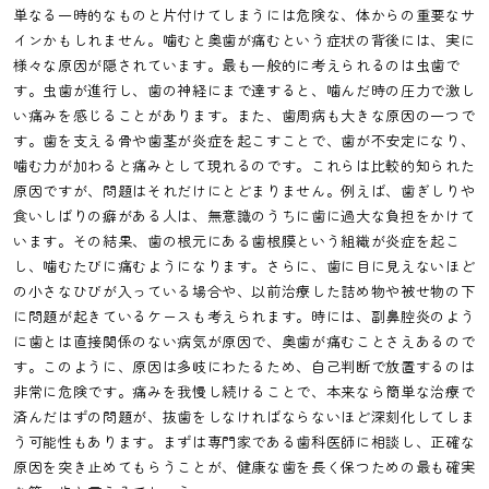
単なる一時的なものと片付けてしまうには危険な、体からの重要なサ
インかもしれません。噛むと奥歯が痛むという症状の背後には、実に
様々な原因が隠されています。最も一般的に考えられるのは虫歯で
す。虫歯が進行し、歯の神経にまで達すると、噛んだ時の圧力で激し
い痛みを感じることがあります。また、歯周病も大きな原因の一つで
す。歯を支える骨や歯茎が炎症を起こすことで、歯が不安定になり、
噛む力が加わると痛みとして現れるのです。これらは比較的知られた
原因ですが、問題はそれだけにとどまりません。例えば、歯ぎしりや
食いしばりの癖がある人は、無意識のうちに歯に過大な負担をかけて
います。その結果、歯の根元にある歯根膜という組織が炎症を起こ
し、噛むたびに痛むようになります。さらに、歯に目に見えないほど
の小さなひびが入っている場合や、以前治療した詰め物や被せ物の下
に問題が起きているケースも考えられます。時には、副鼻腔炎のよう
に歯とは直接関係のない病気が原因で、奥歯が痛むことさえあるので
す。このように、原因は多岐にわたるため、自己判断で放置するのは
非常に危険です。痛みを我慢し続けることで、本来なら簡単な治療で
済んだはずの問題が、抜歯をしなければならないほど深刻化してしま
う可能性もあります。まずは専門家である歯科医師に相談し、正確な
原因を突き止めてもらうことが、健康な歯を長く保つための最も確実