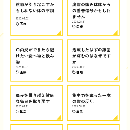
銀歯が引き起こすか
奥歯の痛みは体から
もしれない体の不調
の警告信号かもしれ
ません
2025.09.02
2025.08.31
医療
医療
口内炎ができたら避
治療したはずの銀歯
けたい食べ物と飲み
が痛むのはなぜです
物
か
2025.08.31
2025.08.31
医療
医療
痛みを乗り越え健康
集中力を奪った一本
な毎日を取り戻す
の歯の反乱
2025.08.31
2025.08.29
生活
生活