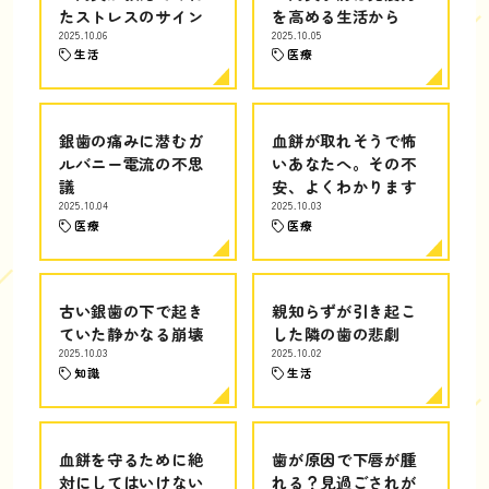
たストレスのサイン
を高める生活から
2025.10.06
2025.10.05
生活
医療
銀歯の痛みに潜むガ
血餅が取れそうで怖
ルバニー電流の不思
いあなたへ。その不
議
安、よくわかります
2025.10.04
2025.10.03
医療
医療
古い銀歯の下で起き
親知らずが引き起こ
ていた静かなる崩壊
した隣の歯の悲劇
2025.10.03
2025.10.02
知識
生活
血餅を守るために絶
歯が原因で下唇が腫
対にしてはいけない
れる？見過ごされが