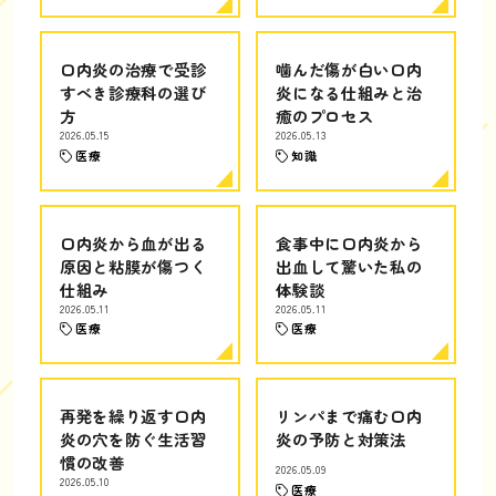
口内炎の治療で受診
噛んだ傷が白い口内
すべき診療科の選び
炎になる仕組みと治
方
癒のプロセス
2026.05.15
2026.05.13
医療
知識
口内炎から血が出る
食事中に口内炎から
原因と粘膜が傷つく
出血して驚いた私の
仕組み
体験談
2026.05.11
2026.05.11
医療
医療
再発を繰り返す口内
リンパまで痛む口内
炎の穴を防ぐ生活習
炎の予防と対策法
慣の改善
2026.05.09
2026.05.10
医療