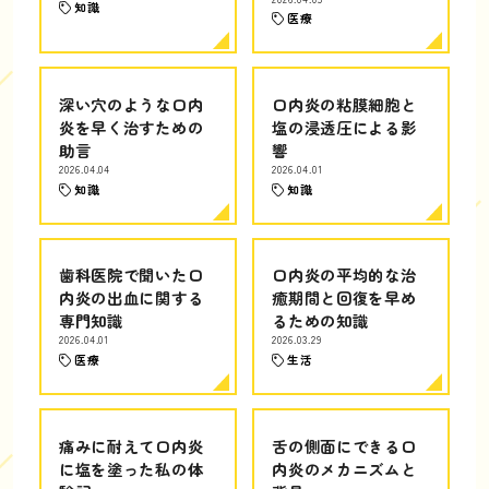
知識
医療
深い穴のような口内
口内炎の粘膜細胞と
炎を早く治すための
塩の浸透圧による影
助言
響
2026.04.04
2026.04.01
知識
知識
歯科医院で聞いた口
口内炎の平均的な治
内炎の出血に関する
癒期間と回復を早め
専門知識
るための知識
2026.04.01
2026.03.29
医療
生活
痛みに耐えて口内炎
舌の側面にできる口
に塩を塗った私の体
内炎のメカニズムと