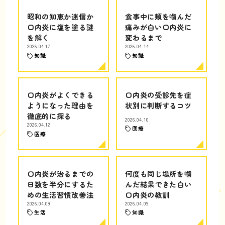
昭和の知恵か迷信か
食事中に頬を噛んだ
口内炎に塩を塗る謎
痛みが白い口内炎に
を解く
変わるまで
2026.04.17
2026.04.14
知識
知識
口内炎がよくできる
口内炎の受診先を症
ようになった理由を
状別に判断するコツ
徹底的に探る
2026.04.10
2026.04.12
医療
医療
口内炎が治るまでの
何度も同じ場所を噛
日数を半分にするた
んだ結果できた白い
めの生活習慣改善法
口内炎の教訓
2026.04.09
2026.04.09
生活
知識