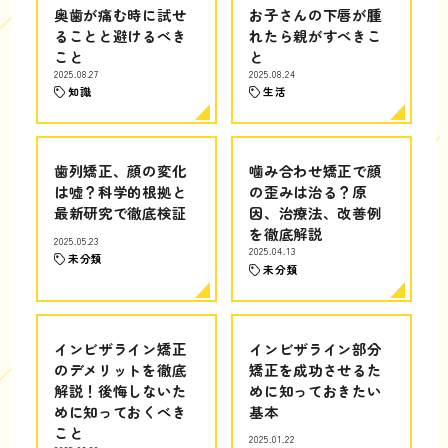
奥歯が痛む時に試せ
お子さんの下唇が腫
ることと避けるべき
れたら親がすべきこ
こと
と
2025.08.27
2025.08.24
知識
生活
歯列矯正、顔の変化
噛み合わせ矯正で顔
は嘘？科学的根拠と
の歪みは治る？原
最新研究で徹底検証
因、治療法、改善例
を徹底解説
2025.05.23
2025.04.13
未分類
未分類
インビザライン矯正
インビザライン部分
のデメリットを徹底
矯正を成功させるた
解説！後悔しないた
めに知っておきたい
めに知っておくべき
基本
こと
2025.01.22