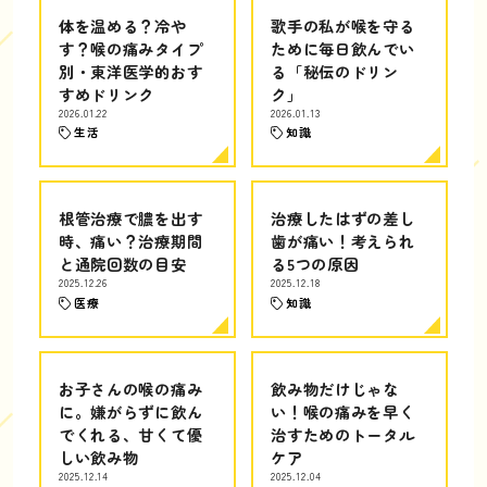
体を温める？冷や
歌手の私が喉を守る
す？喉の痛みタイプ
ために毎日飲んでい
別・東洋医学的おす
る「秘伝のドリン
すめドリンク
ク」
2026.01.22
2026.01.13
生活
知識
根管治療で膿を出す
治療したはずの差し
時、痛い？治療期間
歯が痛い！考えられ
と通院回数の目安
る5つの原因
2025.12.26
2025.12.18
医療
知識
お子さんの喉の痛み
飲み物だけじゃな
に。嫌がらずに飲ん
い！喉の痛みを早く
でくれる、甘くて優
治すためのトータル
しい飲み物
ケア
2025.12.14
2025.12.04