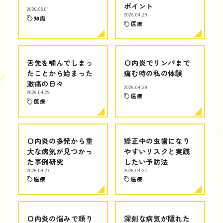
ポイント
2026.05.01
2026.04.29
知識
医療
舌先を噛んでしまっ
口内炎でリンパまで
たことから始まった
痛む時の私の体験
激痛の日々
2026.04.29
2026.04.29
医療
医療
口内炎の多発から重
矯正中の虫歯になり
大な病気が見つかっ
やすいリスクと実践
た事例研究
したい予防法
2026.04.27
2026.04.27
医療
医療
口内炎の悩みで頼り
深刻な病気が隠れた