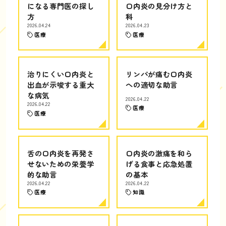
になる専門医の探し
口内炎の見分け方と
方
科
2026.04.24
2026.04.23
医療
医療
治りにくい口内炎と
リンパが痛む口内炎
出血が示唆する重大
への適切な助言
な病気
2026.04.22
2026.04.22
医療
医療
舌の口内炎を再発さ
口内炎の激痛を和ら
せないための栄養学
げる食事と応急処置
的な助言
の基本
2026.04.22
2026.04.22
医療
知識