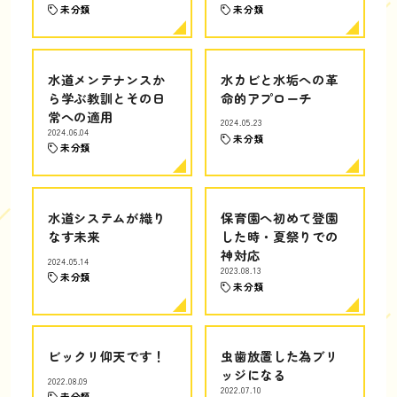
未分類
未分類
水道メンテナンスか
水カビと水垢への革
ら学ぶ教訓とその日
命的アプローチ
常への適用
2024.05.23
2024.06.04
未分類
未分類
水道システムが織り
保育園へ初めて登園
なす未来
した時・夏祭りでの
神対応
2024.05.14
2023.08.13
未分類
未分類
ビックリ仰天です！
虫歯放置した為ブリ
ッジになる
2022.08.09
2022.07.10
未分類