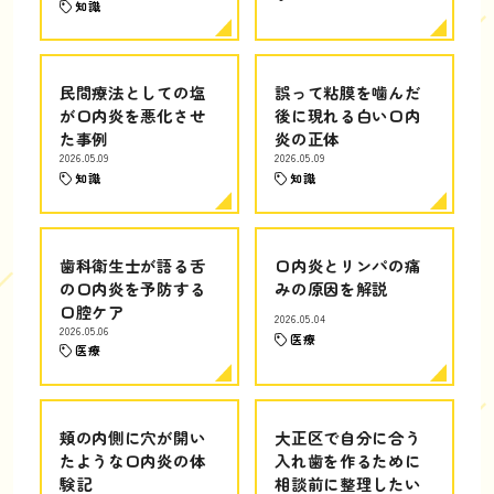
知識
民間療法としての塩
誤って粘膜を噛んだ
が口内炎を悪化させ
後に現れる白い口内
た事例
炎の正体
2026.05.09
2026.05.09
知識
知識
歯科衛生士が語る舌
口内炎とリンパの痛
の口内炎を予防する
みの原因を解説
口腔ケア
2026.05.04
2026.05.06
医療
医療
頬の内側に穴が開い
大正区で自分に合う
たような口内炎の体
入れ歯を作るために
験記
相談前に整理したい