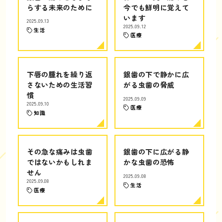
らする未来のために
今でも鮮明に覚えて
います
2025.09.13
2025.09.12
生活
医療
下唇の腫れを繰り返
銀歯の下で静かに広
さないための生活習
がる虫歯の脅威
慣
2025.09.09
2025.09.10
医療
知識
その急な痛みは虫歯
銀歯の下に広がる静
ではないかもしれま
かな虫歯の恐怖
せん
2025.09.08
2025.09.08
生活
医療