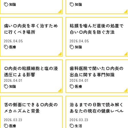
知識
知識
痛い口内炎を早く治すため
粘膜を噛んだ直後の処置で
に行くべき場所
白い口内炎を防ぐ方法
2026.04.05
2026.04.05
医療
知識
口内炎の粘膜細胞と塩の浸
歯科医院で聞いた口内炎の
透圧による影響
出血に関する専門知識
2026.04.01
2026.04.01
知識
医療
舌の側面にできる口内炎の
治るまでの日数で読み解く
メカニズムと背景
あなたの現在の健康レベル
2026.03.23
2026.03.23
医療
生活