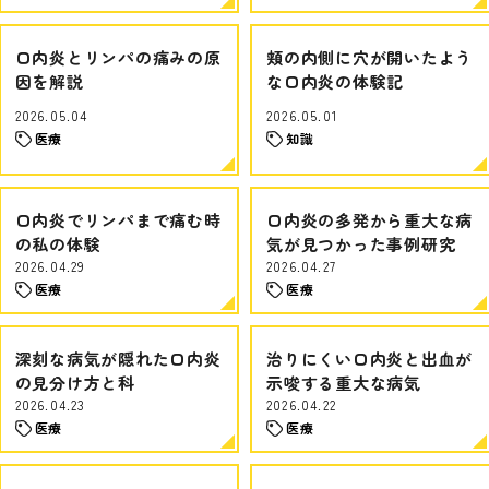
口内炎とリンパの痛みの原
頬の内側に穴が開いたよう
因を解説
な口内炎の体験記
2026.05.04
2026.05.01
医療
知識
口内炎でリンパまで痛む時
口内炎の多発から重大な病
の私の体験
気が見つかった事例研究
2026.04.29
2026.04.27
医療
医療
深刻な病気が隠れた口内炎
治りにくい口内炎と出血が
の見分け方と科
示唆する重大な病気
2026.04.23
2026.04.22
医療
医療