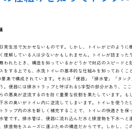
類
日常生活で欠かせないものです。しかし、トイレがどのように
く理解している人は少ないかもしれません。トイレが詰まった
舞われたとき、構造を知っているかどうかで対応のスピードと
スをする上でも、水洗トイレの基本的な仕組みを知っておくこ
の要素で構成されています。それは「便器」「排水管」「タンク
う。便器には排水トラップと呼ばれるS字型の部分があり、こ
らの悪臭が逆流するのを防ぐ重要な役割を果たしています。も
下水の臭いがトイレ内に逆流してしまいます。トイレを使うた
トラップ内の水を新しく補充することで、トイレの快適さを保っ
水管です。排水管は、便器に流れ込んだ水と排泄物を下水へと
、排泄物をスムーズに運ぶための構造だからです。しかし、こ