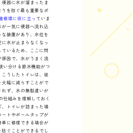
、便器に水が溜まったま
まりを防ぐ最も重要なポ
道修理に役に立っ
ていま
水が一気に便器へ流れ込
うな装置があり、水位を
逆に水が止まらなくなっ
しているため、ここに問
が原因で、水がうまく流
使い分ける節水機能がつ
。こうしたトイレは、従
を大幅に減らすことがで
されず、水の無駄遣いが
の仕組みを理解しておく
ば、トイレが詰まった場
ロートやボールタップが
簡単に修理できる場合が
を防ぐことができるでし