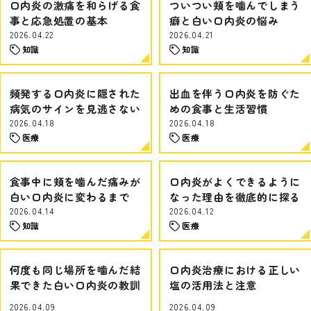
口内炎の激痛を和らげる食
ついつい頬を噛んでしまう
事と応急処置の基本
癖と白い口内炎の悩み
2026.04.22
2026.04.21
知識
知識
頻発する口内炎に隠された
出血を伴う口内炎を防ぐた
病気のサインを見逃さない
めの食事と生活習慣
2026.04.18
2026.04.18
医療
医療
食事中に頬を噛んだ痛みが
口内炎がよくできるように
白い口内炎に変わるまで
なった理由を徹底的に探る
2026.04.14
2026.04.12
知識
医療
何度も同じ場所を噛んだ結
口内炎治療における正しい
果できた白い口内炎の教訓
塩の活用法と注意
2026.04.09
2026.04.09