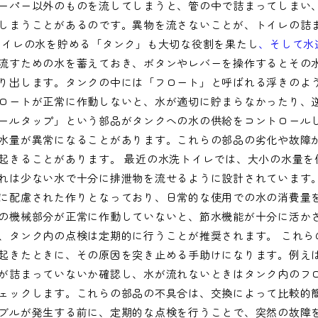
ーパー以外のものを流してしまうと、管の中で詰まってしまい
しまうことがあるのです。異物を流さないことが、トイレの詰
トイレの水を貯める「タンク」も大切な役割を果たし
、そして水
流すための水を蓄えておき、ボタンやレバーを操作するとその
り出します。タンクの中には「フロート」と呼ばれる浮きのよ
ロートが正常に作動しないと、水が適切に貯まらなかったり、
ールタップ」という部品がタンクへの水の供給をコントロール
水量が異常になることがあります。これらの部品の劣化や故障
起きることがあります。 最近の水洗トイレでは、大小の水量を
れは少ない水で十分に排泄物を流せるように設計されています
に配慮された作りとなっており、日常的な使用での水の消費量
の機械部分が正常に作動していないと、節水機能が十分に活か
、タンク内の点検は定期的に行うことが推奨されます。 これら
起きたときに、その原因を突き止める手助けになります。例え
が詰まっていないか確認し、水が流れないときはタンク内のフ
ェックします。これらの部品の不具合は、交換によって比較的
ブルが発生する前に、定期的な点検を行うことで、突然の故障