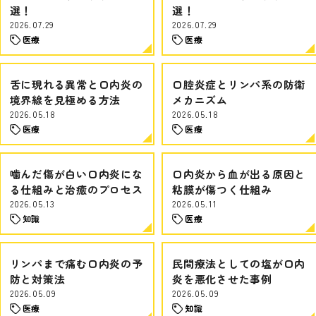
選！
選！
2026.07.29
2026.07.29
医療
医療
舌に現れる異常と口内炎の
口腔炎症とリンパ系の防衛
境界線を見極める方法
メカニズム
2026.05.18
2026.05.18
医療
医療
噛んだ傷が白い口内炎にな
口内炎から血が出る原因と
る仕組みと治癒のプロセス
粘膜が傷つく仕組み
2026.05.13
2026.05.11
知識
医療
リンパまで痛む口内炎の予
民間療法としての塩が口内
防と対策法
炎を悪化させた事例
2026.05.09
2026.05.09
医療
知識