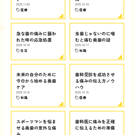
2025.11.09
2025.10.18
医療
医療
急な歯の痛みに襲わ
虫歯じゃないのに噛
れた時の応急処置
むと痛む奥歯の謎
2025.10.18
2025.10.17
生活
知識
未来の自分のために
歯科受診を成功させ
今日から始める奥歯
る痛みの伝え方ノウ
ケア
ハウ
2025.10.16
2025.10.16
知識
医療
スポーツマンを悩ま
歯科医に痛みを正確
せる奥歯の意外な痛
に伝えるための準備
み