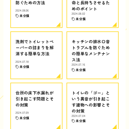
防ぐための方法
命と長持ちさせるた
めのポイント
2024.08.06
2024.08.02
未分類
未分類
洗剤でトイレットペ
キッチンの排水口音
ーパーの詰まりを解
トラブルを防ぐため
消する簡単な方法
の簡単なメンテナン
ス法
2024.07.18
2024.07.16
未分類
未分類
台所の床下水漏れが
トイレの「ゴー」と
引き起こす問題とそ
いう異音が引き起こ
の対策
す建物への影響とそ
の対策
2024.07.09
2024.07.04
未分類
未分類