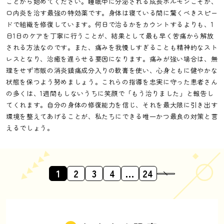
ことから始めてください。睡眠中に分泌される成長ホルモンこそが、
口内炎を治す最強の特効薬です。身体は寝ている間に驚くべきスピー
ドで組織を修復しています。何日で治るかをカウントするよりも、1
日1日のケアを丁寧に行うことが、結果として最も早く苦痛から解放
される方法なのです。また、痛みを我慢しすぎることも精神的なスト
レスとなり、治癒を遅らせる要因になります。痛みが強い場合は、無
理をせず市販の消炎鎮痛成分入りの軟膏を使い、心身ともに健やかな
状態を保つよう努めましょう。これらの指導を忠実に守った患者さん
の多くは、1週間もしないうちに笑顔で「もう治りました」と報告し
てくれます。自分の身体の修復能力を信じ、それを最大限に引き出す
環境を整えてあげることが、私たちにできる唯一かつ最良の対策と言
えるでしょう。
1
2
3
4
…
24