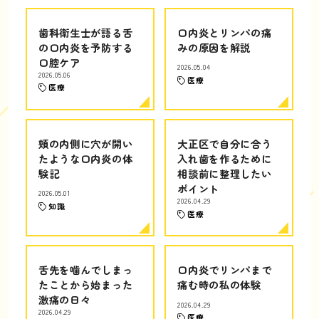
歯科衛生士が語る舌
口内炎とリンパの痛
の口内炎を予防する
みの原因を解説
口腔ケア
2026.05.04
2026.05.06
医療
医療
頬の内側に穴が開い
大正区で自分に合う
たような口内炎の体
入れ歯を作るために
験記
相談前に整理したい
ポイント
2026.05.01
2026.04.29
知識
医療
舌先を噛んでしまっ
口内炎でリンパまで
たことから始まった
痛む時の私の体験
激痛の日々
2026.04.29
2026.04.29
医療