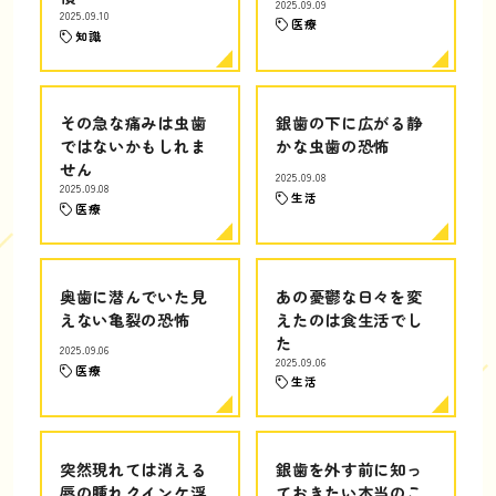
2025.09.09
2025.09.10
医療
知識
その急な痛みは虫歯
銀歯の下に広がる静
ではないかもしれま
かな虫歯の恐怖
せん
2025.09.08
2025.09.08
生活
医療
奥歯に潜んでいた見
あの憂鬱な日々を変
えない亀裂の恐怖
えたのは食生活でし
た
2025.09.06
2025.09.06
医療
生活
突然現れては消える
銀歯を外す前に知っ
唇の腫れクインケ浮
ておきたい本当のこ