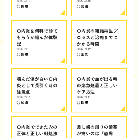
2026.03.16
2026.03.15
医療
知識
口内炎を何科で診て
口内炎の組織再生プ
もらうか悩んだ体験
ロセスと治癒までに
記
かかる時間
2026.03.15
2026.03.12
医療
生活
噛んだ傷が白い口内
口内炎で血が出る時
炎として長引く時の
の応急処置と正しい
注意点
ケア方法
2026.03.11
2026.03.11
知識
医療
口内炎でできた穴の
差し歯の周りの歯茎
正体と正しい対処法
が痛いのは「歯周