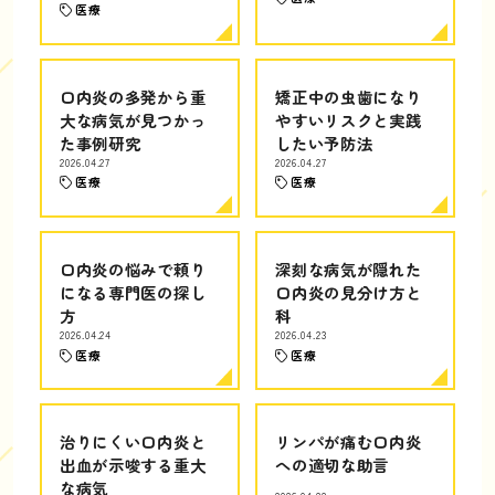
医療
口内炎の多発から重
矯正中の虫歯になり
大な病気が見つかっ
やすいリスクと実践
た事例研究
したい予防法
2026.04.27
2026.04.27
医療
医療
口内炎の悩みで頼り
深刻な病気が隠れた
になる専門医の探し
口内炎の見分け方と
方
科
2026.04.24
2026.04.23
医療
医療
治りにくい口内炎と
リンパが痛む口内炎
出血が示唆する重大
への適切な助言
な病気