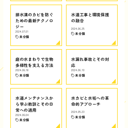
排水溝のカビを防ぐ
水道工事と環境保護
ための最新テクノロ
の融合
ジー
2024.06.25
2024.07.01
未分類
未分類
庭の水まわりで生物
水漏れ事故とその対
多様性を支える方法
応
2024.06.18
2024.06.10
未分類
未分類
水道メンテナンスか
水カビと水垢への革
ら学ぶ教訓とその日
命的アプローチ
常への適用
2024.05.23
2024.06.04
未分類
未分類