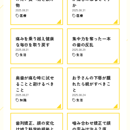
物
か
2025.08.31
2025.08.31
医療
医療
痛みを乗り越え健康
集中力を奪った一本
な毎日を取り戻す
の歯の反乱
2025.08.31
2025.08.29
生活
生活
奥歯が痛む時に試せ
お子さんの下唇が腫
ることと避けるべき
れたら親がすべきこ
こと
と
2025.08.27
2025.08.24
知識
生活
歯列矯正、顔の変化
噛み合わせ矯正で顔
は嘘？科学的根拠と
の歪みは治る？原