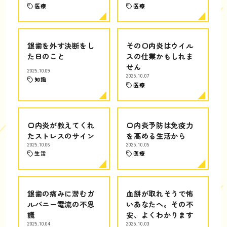
医療
医療
銀歯を外す決断をし
その口内炎はウイル
た日のこと
スの仕業かもしれま
せん
2025.10.09
2025.10.07
知識
医療
口内炎が教えてくれ
口内炎予防は免疫力
たストレスのサイン
を高める生活から
2025.10.06
2025.10.05
生活
医療
銀歯の痛みに潜むガ
血餅が取れそうで怖
ルバニー電流の不思
いあなたへ。その不
議
安、よくわかります
2025.10.04
2025.10.03