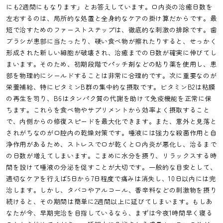
にも2週間にもなります」とお答えしています。口内炎の治癒日数を
左右するのは、局所的な処置と全身的なケアの掛け算だからです。最
短で治すためのファーストステップは、徹底的な刺激の排除です。歯
ブラシが患部に当たったり、硬い食べ物が擦れたりすると、せっかく
形成された新しい細胞が破壊され、治癒までの日数が確実に伸びてし
まいます。そのため、初期段階でパッチ剤などの貼り薬を使用し、患
部を物理的にシールドすることは非常に合理的です。次に重要なのが
栄養補給、特にビタミンB群の集中的な摂取です。ビタミンB2は粘膜
の再生を司り、B6はタンパク質の代謝を助けて免疫機能を正常に保
ちます。これらを食べ物やサプリメントから効率よく摂取すること
で、内側からの修復スピードを最大化できます。また、意外と見落と
されがちなのが口腔内の乾燥対策です。唾液には強力な殺菌作用と自
浄作用があるため、ストレスで口が乾くと口内炎が悪化し、治るまで
の日数が増えてしまいます。こまめに水分を摂り、リラックスする時
間を設けて唾液の分泌を促すことが大切です。一般的な目安として、
適切なケアを行えば5日から7日程度で痛みは消失し、10日以内には完
治します。しかし、タバコやアルコール、香辛料などの刺激物を摂り
続けると、その期間は簡単に2週間以上に延びてしまいます。もしあ
なたが今、早期完治を目指しているなら、まずは今夜1時間早く寝る