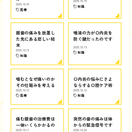
2025.10.15
2025.10.16
知識
医療
銀歯の痛みを放置し
唾液の力が口内炎を
た先にある悲しい結
防ぐ鍵だったのです
末
2025.10.13
2025.10.13
知識
知識
噛むとなぜ痛いのか
口内炎の悩みにさよ
その仕組みを考える
ならする口腔ケア術
2025.10.12
2025.10.12
医療
知識
痛む銀歯の治療費は
突然の歯の痛みは体
一体いくらかかるの
からの緊急信号です
2025.10.11
2025.10.09