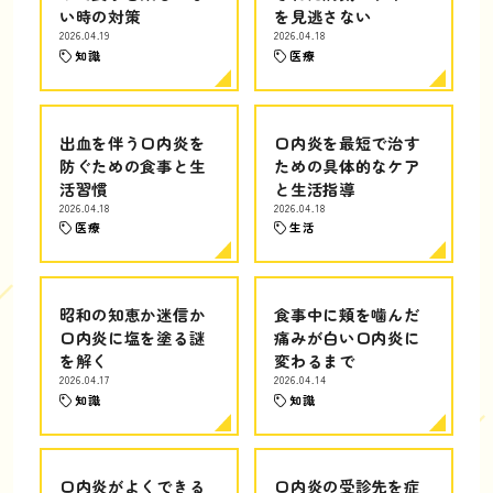
い時の対策
を見逃さない
2026.04.19
2026.04.18
知識
医療
出血を伴う口内炎を
口内炎を最短で治す
防ぐための食事と生
ための具体的なケア
活習慣
と生活指導
2026.04.18
2026.04.18
医療
生活
昭和の知恵か迷信か
食事中に頬を噛んだ
口内炎に塩を塗る謎
痛みが白い口内炎に
を解く
変わるまで
2026.04.17
2026.04.14
知識
知識
口内炎がよくできる
口内炎の受診先を症