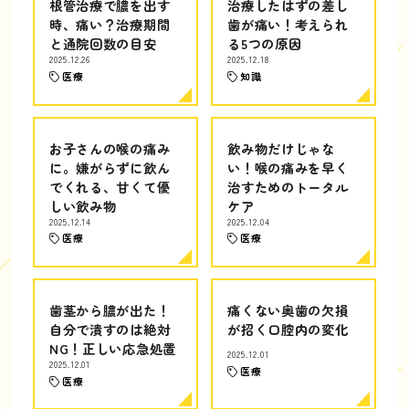
根管治療で膿を出す
治療したはずの差し
時、痛い？治療期間
歯が痛い！考えられ
と通院回数の目安
る5つの原因
2025.12.26
2025.12.18
医療
知識
お子さんの喉の痛み
飲み物だけじゃな
に。嫌がらずに飲ん
い！喉の痛みを早く
でくれる、甘くて優
治すためのトータル
しい飲み物
ケア
2025.12.14
2025.12.04
医療
医療
歯茎から膿が出た！
痛くない奥歯の欠損
自分で潰すのは絶対
が招く口腔内の変化
NG！正しい応急処置
2025.12.01
2025.12.01
医療
医療