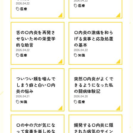
2026.04.22
2026.04.22
医療
医療
舌の口内炎を再発さ
口内炎の激痛を和ら
せないための栄養学
げる食事と応急処置
的な助言
の基本
2026.04.22
2026.04.22
医療
知識
ついつい頬を噛んで
突然口内炎がよくで
しまう癖と白い口内
きるようになった私
炎の悩み
の闘病体験記
2026.04.21
2026.04.20
知識
医療
口の中の穴が気にな
頻発する口内炎に隠
って食事を楽しめな
された病気のサイン