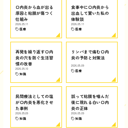
口内炎から血が出る
食事中に口内炎から
原因と粘膜が傷つく
出血して驚いた私の
仕組み
体験談
2026.05.11
2026.05.11
医療
医療
再発を繰り返す口内
リンパまで痛む口内
炎の穴を防ぐ生活習
炎の予防と対策法
慣の改善
2026.05.09
2026.05.10
医療
知識
民間療法としての塩
誤って粘膜を噛んだ
が口内炎を悪化させ
後に現れる白い口内
た事例
炎の正体
2026.05.09
2026.05.09
知識
知識