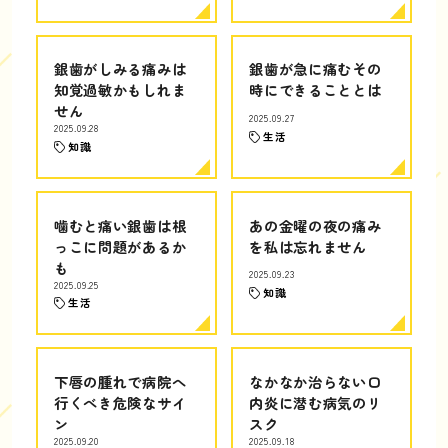
銀歯がしみる痛みは
銀歯が急に痛むその
知覚過敏かもしれま
時にできることとは
せん
2025.09.27
2025.09.28
生活
知識
噛むと痛い銀歯は根
あの金曜の夜の痛み
っこに問題があるか
を私は忘れません
も
2025.09.23
2025.09.25
知識
生活
下唇の腫れで病院へ
なかなか治らない口
行くべき危険なサイ
内炎に潜む病気のリ
ン
スク
2025.09.20
2025.09.18