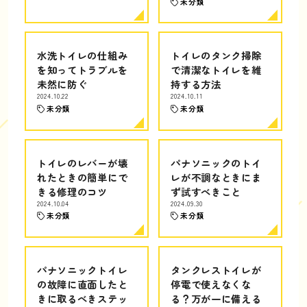
未分類
水洗トイレの仕組み
トイレのタンク掃除
を知ってトラブルを
で清潔なトイレを維
未然に防ぐ
持する方法
2024.10.22
2024.10.11
未分類
未分類
トイレのレバーが壊
パナソニックのトイ
れたときの簡単にで
レが不調なときにま
きる修理のコツ
ず試すべきこと
2024.10.04
2024.09.30
未分類
未分類
パナソニックトイレ
タンクレストイレが
の故障に直面したと
停電で使えなくな
きに取るべきステッ
る？万が一に備える