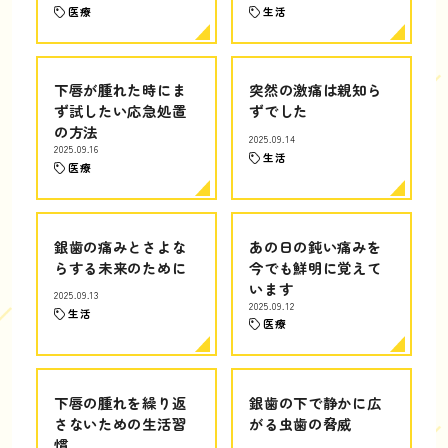
医療
生活
下唇が腫れた時にま
突然の激痛は親知ら
ず試したい応急処置
ずでした
の方法
2025.09.14
2025.09.16
生活
医療
銀歯の痛みとさよな
あの日の鈍い痛みを
らする未来のために
今でも鮮明に覚えて
います
2025.09.13
2025.09.12
生活
医療
下唇の腫れを繰り返
銀歯の下で静かに広
さないための生活習
がる虫歯の脅威
慣