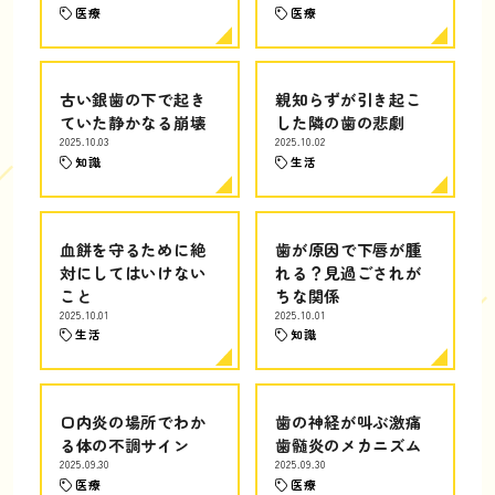
医療
医療
古い銀歯の下で起き
親知らずが引き起こ
ていた静かなる崩壊
した隣の歯の悲劇
2025.10.03
2025.10.02
知識
生活
血餅を守るために絶
歯が原因で下唇が腫
対にしてはいけない
れる？見過ごされが
こと
ちな関係
2025.10.01
2025.10.01
生活
知識
口内炎の場所でわか
歯の神経が叫ぶ激痛
る体の不調サイン
歯髄炎のメカニズム
2025.09.30
2025.09.30
医療
医療