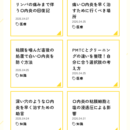
リンパの痛みまで伴
痛い口内炎を早く治
う口内炎の回復記
すために行くべき場
所
2026.04.07
2026.04.05
医療
医療
粘膜を噛んだ直後の
PMTCとクリーニン
処置で白い口内炎を
グの違いを整理！自
防ぐ方法
分に合う選択肢の考
え方
2026.04.05
2026.04.05
知識
医療
深い穴のような口内
口内炎の粘膜細胞と
炎を早く治すための
塩の浸透圧による影
助言
響
2026.04.04
2026.04.01
知識
知識