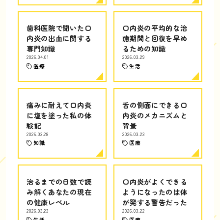
歯科医院で聞いた口
口内炎の平均的な治
内炎の出血に関する
癒期間と回復を早め
専門知識
るための知識
2026.04.01
2026.03.29
医療
生活
痛みに耐えて口内炎
舌の側面にできる口
に塩を塗った私の体
内炎のメカニズムと
験記
背景
2026.03.28
2026.03.23
知識
医療
治るまでの日数で読
口内炎がよくできる
み解くあなたの現在
ようになったのは体
の健康レベル
が発する警告だった
2026.03.23
2026.03.22
生活
医療