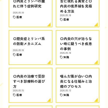
口内炎とリンパの腫
舌に現れる異常と口
れに伴う症例研究
内炎の境界線を見極
める方法
2026.05.18
2026.05.18
医療
医療
口腔炎症とリンパ系
口内炎の穴が治らな
の防衛メカニズム
い時に疑うべき疾患
の事例
2026.05.18
2026.05.18
医療
知識
口内炎の治療で受診
噛んだ傷が白い口内
すべき診療科の選び
炎になる仕組みと治
方
癒のプロセス
2026.05.15
2026.05.13
医療
知識