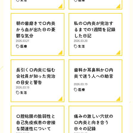
朝の歯磨きで口内炎
私の口内炎が完治す
から血が出た日の憂
るまでの1週間を記録
鬱な気分
した日記
2026.03.21
2026.03.20
医療
生活
長引く口内炎に悩む
歯科か耳鼻科か口内
会社員が知った完治
炎で迷う人への助言
の目安と警告
2026.03.19
2026.03.19
医療
生活
口腔粘膜の脆弱性と
痛みの激しい穴状の
自己免疫疾患の密接
口内炎と向き合う
な関連性について
日々の記録