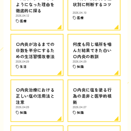
ようになった理由を
状別に判断するコツ
徹底的に探る
2026.04.10
2026.04.12
医療
医療
口内炎が治るまでの
何度も同じ場所を噛
日数を半分にするた
んだ結果できた白い
めの生活習慣改善法
口内炎の教訓
2026.04.09
2026.04.09
生活
知識
口内炎治療における
口内炎に塩を塗る行
正しい塩の活用法と
為の是非と医学的根
注意
拠
2026.04.09
2026.04.07
知識
知識