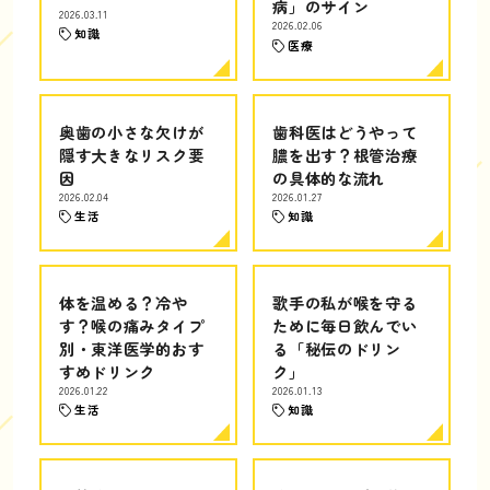
病」のサイン
2026.03.11
2026.02.06
知識
医療
奥歯の小さな欠けが
歯科医はどうやって
隠す大きなリスク要
膿を出す？根管治療
因
の具体的な流れ
2026.02.04
2026.01.27
生活
知識
体を温める？冷や
歌手の私が喉を守る
す？喉の痛みタイプ
ために毎日飲んでい
別・東洋医学的おす
る「秘伝のドリン
すめドリンク
ク」
2026.01.22
2026.01.13
生活
知識