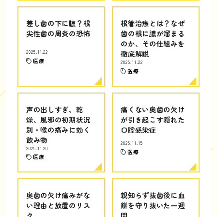
差し歯の下に膿？根
根管治療とは？なぜ
尖性歯の周炎の恐怖
歯の根に膿が溜まる
のか、その仕組みを
2025.11.22
徹底解説
医療
2025.11.22
医療
声の出しすぎ、乾
痛くない奥歯の欠け
燥、風邪の初期状況
が引き起こす隠れた
別・喉の痛みに効く
口腔感染症
飲み物
2025.11.15
2025.11.20
医療
医療
奥歯の欠け痛みがな
親知らず抜歯後に血
い理由と放置のリス
餅を守り抜いた一週
ク
間