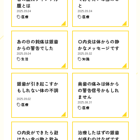
腫とは
と
2025.09.04
2025.09.04
医療
医療
あの日の鈍痛は銀歯
口内炎は体からの静
からの警告でした
かなメッセージです
2025.09.04
2025.09.02
生活
知識
銀歯が引き起こすか
奥歯の痛みは体から
もしれない体の不調
の警告信号かもしれ
ません
2025.09.02
2025.08.31
医療
医療
口内炎ができたら避
治療したはずの銀歯
けたい食べ物と飲み
が痛むのはなぜです