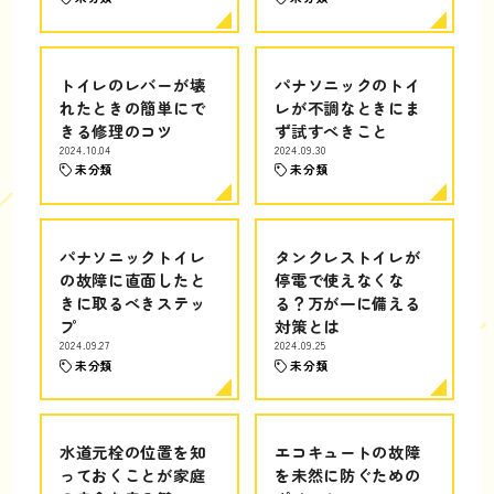
トイレのレバーが壊
パナソニックのトイ
れたときの簡単にで
レが不調なときにま
きる修理のコツ
ず試すべきこと
2024.10.04
2024.09.30
未分類
未分類
パナソニックトイレ
タンクレストイレが
の故障に直面したと
停電で使えなくな
きに取るべきステッ
る？万が一に備える
プ
対策とは
2024.09.27
2024.09.25
未分類
未分類
水道元栓の位置を知
エコキュートの故障
っておくことが家庭
を未然に防ぐための