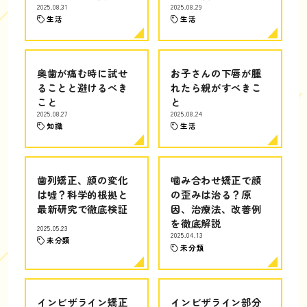
2025.08.31
2025.08.29
生活
生活
奥歯が痛む時に試せ
お子さんの下唇が腫
ることと避けるべき
れたら親がすべきこ
こと
と
2025.08.27
2025.08.24
知識
生活
歯列矯正、顔の変化
噛み合わせ矯正で顔
は嘘？科学的根拠と
の歪みは治る？原
最新研究で徹底検証
因、治療法、改善例
を徹底解説
2025.05.23
2025.04.13
未分類
未分類
インビザライン矯正
インビザライン部分