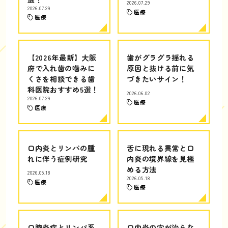
2026.07.29
2026.07.29
医療
医療
【2026年最新】大阪
歯がグラグラ揺れる
府で入れ歯の噛みに
原因と抜ける前に気
くさを相談できる歯
づきたいサイン！
科医院おすすめ5選！
2026.06.02
2026.07.29
医療
医療
口内炎とリンパの腫
舌に現れる異常と口
れに伴う症例研究
内炎の境界線を見極
める方法
2026.05.18
2026.05.18
医療
医療
口腔炎症とリンパ系
口内炎の穴が治らな