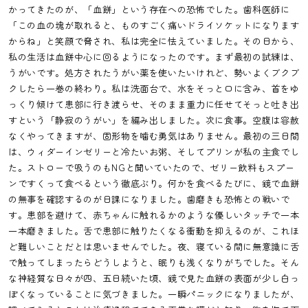
かってきたのが、「血餅」という存在への恐怖でした。歯科医師に
「この血の塊が取れると、ものすごく痛いドライソケットになります
からね」と笑顔で脅され、私は完全に怯えていました。その日から、
私の生活は血餅中心に回るようになったのです。まず最初の試練は、
うがいです。処方されたうがい薬を使いたいけれど、勢いよくブクブ
クしたら一巻の終わり。私は洗面台で、水をそっと口に含み、首をゆ
っくり傾けて患部に行き渡らせ、そのまま重力に任せてそっと吐き出
すという「静寂のうがい」を編み出しました。次に食事。空腹は容赦
なくやってきますが、固形物を噛む勇気はありません。最初の三日間
は、ウィダーインゼリーと冷たいお粥、そしてプリンが私の主食でし
た。ストローで吸うのもNGと聞いていたので、ゼリー飲料もスプー
ンですくって食べるという徹底ぶり。何かを食べるたびに、鏡で血餅
の無事を確認するのが日課になりました。歯磨きも恐怖との戦いで
す。患部を避けて、赤ちゃんに触れるかのような優しいタッチで一本
一本磨きました。舌で患部に触りたくなる衝動を抑えるのが、これほ
ど難しいことだとは思いませんでした。夜、寝ている間に無意識に舌
で触ってしまったらどうしようと、眠りも浅くなりがちでした。そん
な神経質な日々が四、五日続いた頃、鏡で見た血餅の表面が少し白っ
ぽくなっていることに気づきました。一瞬パニックになりましたが、