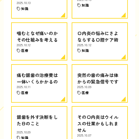
2025.10.13
知識
知識
噛むとなぜ痛いのか
口内炎の悩みにさよ
その仕組みを考える
ならする口腔ケア術
2025.10.12
2025.10.12
医療
知識
痛む銀歯の治療費は
突然の歯の痛みは体
一体いくらかかるの
からの緊急信号です
2025.10.11
2025.10.09
医療
医療
銀歯を外す決断をし
その口内炎はウイル
た日のこと
スの仕業かもしれま
せん
2025.10.09
2025.10.07
知識