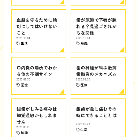
血餅を守るために絶
歯が原因で下唇が腫
対にしてはいけない
れる？見過ごされが
こと
ちな関係
2025.10.01
2025.10.01
生活
知識
口内炎の場所でわか
歯の神経が叫ぶ激痛
る体の不調サイン
歯髄炎のメカニズム
2025.09.30
2025.09.30
医療
医療
銀歯がしみる痛みは
銀歯が急に痛むその
知覚過敏かもしれま
時にできることとは
せん
2025.09.27
2025.09.28
生活
知識