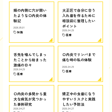
頬の内側に穴が開い
大正区で自分に合う
たような口内炎の体
入れ歯を作るために
験記
相談前に整理したい
ポイント
2026.05.01
2026.04.29
知識
医療
舌先を噛んでしまっ
口内炎でリンパまで
たことから始まった
痛む時の私の体験
激痛の日々
2026.04.29
2026.04.29
医療
医療
口内炎の多発から重
矯正中の虫歯になり
大な病気が見つかっ
やすいリスクと実践
た事例研究
したい予防法
2026.04.27
2026.04.27