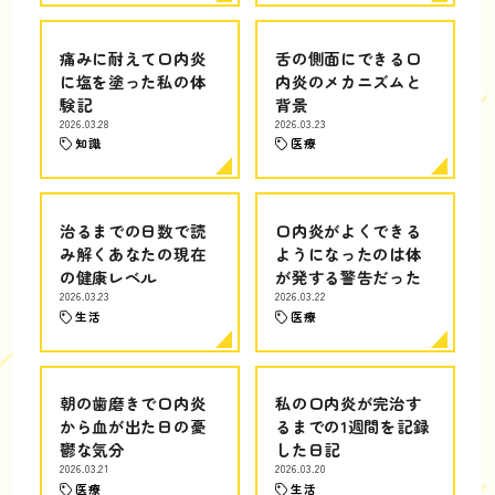
痛みに耐えて口内炎
舌の側面にできる口
に塩を塗った私の体
内炎のメカニズムと
験記
背景
2026.03.28
2026.03.23
知識
医療
治るまでの日数で読
口内炎がよくできる
み解くあなたの現在
ようになったのは体
の健康レベル
が発する警告だった
2026.03.23
2026.03.22
生活
医療
朝の歯磨きで口内炎
私の口内炎が完治す
から血が出た日の憂
るまでの1週間を記録
鬱な気分
した日記
2026.03.21
2026.03.20
医療
生活