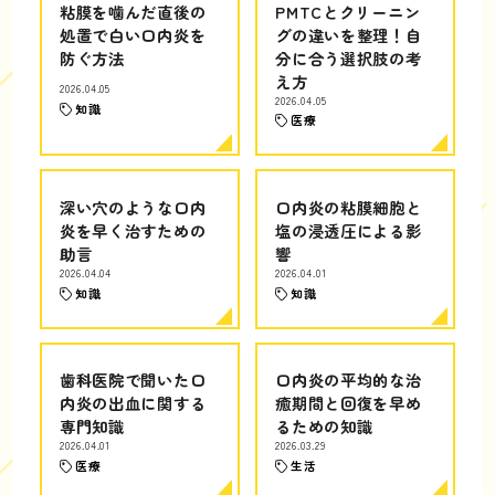
粘膜を噛んだ直後の
PMTCとクリーニン
処置で白い口内炎を
グの違いを整理！自
防ぐ方法
分に合う選択肢の考
え方
2026.04.05
2026.04.05
知識
医療
深い穴のような口内
口内炎の粘膜細胞と
炎を早く治すための
塩の浸透圧による影
助言
響
2026.04.04
2026.04.01
知識
知識
歯科医院で聞いた口
口内炎の平均的な治
内炎の出血に関する
癒期間と回復を早め
専門知識
るための知識
2026.04.01
2026.03.29
医療
生活