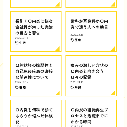
長引く口内炎に悩む
歯科か耳鼻科か口内
会社員が知った完治
炎で迷う人への助言
の目安と警告
2026.03.19
2026.03.19
医療
生活
口腔粘膜の脆弱性と
痛みの激しい穴状の
自己免疫疾患の密接
口内炎と向き合う
な関連性について
日々の記録
2026.03.16
2026.03.15
医療
知識
口内炎を何科で診て
口内炎の組織再生プ
もらうか悩んだ体験
ロセスと治癒までに
記
かかる時間
2026.03.15
2026.03.12