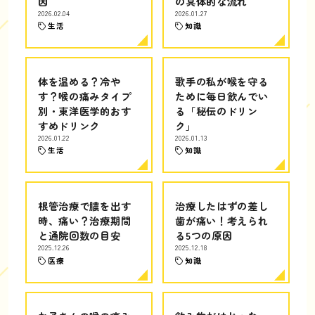
因
の具体的な流れ
2026.02.04
2026.01.27
生活
知識
体を温める？冷や
歌手の私が喉を守る
す？喉の痛みタイプ
ために毎日飲んでい
別・東洋医学的おす
る「秘伝のドリン
すめドリンク
ク」
2026.01.22
2026.01.13
生活
知識
根管治療で膿を出す
治療したはずの差し
時、痛い？治療期間
歯が痛い！考えられ
と通院回数の目安
る5つの原因
2025.12.26
2025.12.18
医療
知識