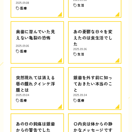
2025.09.08
生活
医療
奥歯に潜んでいた見
あの憂鬱な日々を変
えない亀裂の恐怖
えたのは食生活でし
た
2025.09.06
2025.09.06
医療
生活
突然現れては消える
銀歯を外す前に知っ
唇の腫れクインケ浮
ておきたい本当のこ
腫とは
と
2025.09.04
2025.09.04
医療
医療
あの日の鈍痛は銀歯
口内炎は体からの静
からの警告でした
かなメッセージです