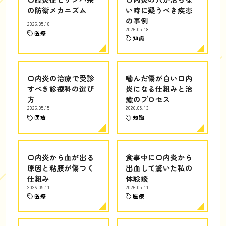
の防衛メカニズム
い時に疑うべき疾患
の事例
2026.05.18
2026.05.18
医療
知識
口内炎の治療で受診
噛んだ傷が白い口内
すべき診療科の選び
炎になる仕組みと治
方
癒のプロセス
2026.05.15
2026.05.13
医療
知識
口内炎から血が出る
食事中に口内炎から
原因と粘膜が傷つく
出血して驚いた私の
仕組み
体験談
2026.05.11
2026.05.11
医療
医療