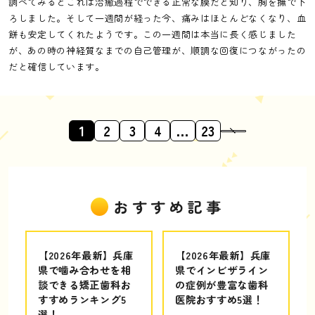
調べてみるとこれは治癒過程でできる正常な膜だと知り、胸を撫で下
ろしました。そして一週間が経った今、痛みはほとんどなくなり、血
餅も安定してくれたようです。この一週間は本当に長く感じました
が、あの時の神経質なまでの自己管理が、順調な回復につながったの
だと確信しています。
1
2
3
4
…
23
おすすめ記事
【2026年最新】兵庫
【2026年最新】兵庫
県で噛み合わせを相
県でインビザライン
談できる矯正歯科お
の症例が豊富な歯科
すすめランキング5
医院おすすめ5選！
選！