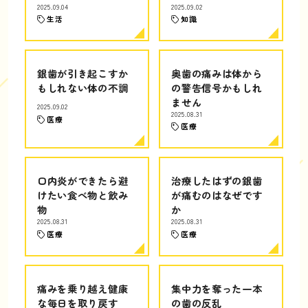
2025.09.04
2025.09.02
生活
知識
銀歯が引き起こすか
奥歯の痛みは体から
もしれない体の不調
の警告信号かもしれ
ません
2025.09.02
2025.08.31
医療
医療
口内炎ができたら避
治療したはずの銀歯
けたい食べ物と飲み
が痛むのはなぜです
物
か
2025.08.31
2025.08.31
医療
医療
痛みを乗り越え健康
集中力を奪った一本
な毎日を取り戻す
の歯の反乱