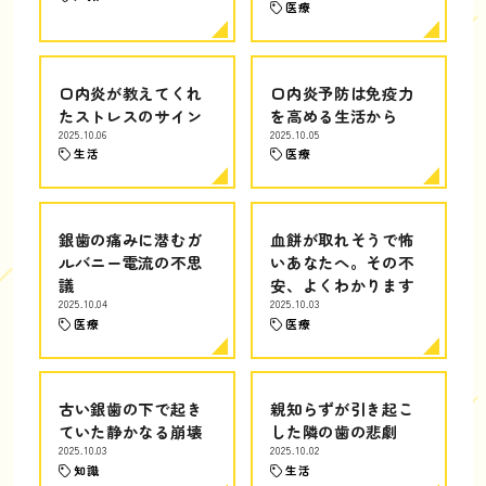
医療
口内炎が教えてくれ
口内炎予防は免疫力
たストレスのサイン
を高める生活から
2025.10.06
2025.10.05
生活
医療
銀歯の痛みに潜むガ
血餅が取れそうで怖
ルバニー電流の不思
いあなたへ。その不
議
安、よくわかります
2025.10.04
2025.10.03
医療
医療
古い銀歯の下で起き
親知らずが引き起こ
ていた静かなる崩壊
した隣の歯の悲劇
2025.10.03
2025.10.02
知識
生活