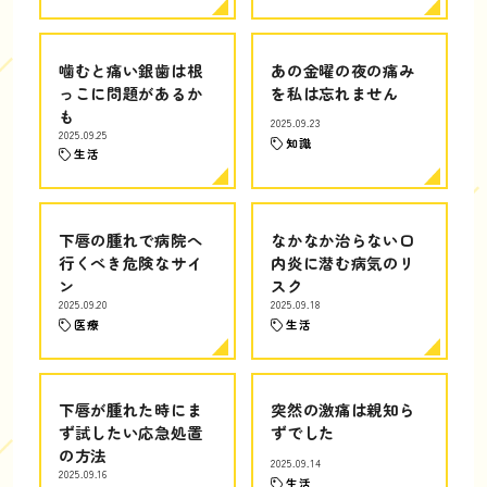
噛むと痛い銀歯は根
あの金曜の夜の痛み
っこに問題があるか
を私は忘れません
も
2025.09.23
2025.09.25
知識
生活
下唇の腫れで病院へ
なかなか治らない口
行くべき危険なサイ
内炎に潜む病気のリ
ン
スク
2025.09.20
2025.09.18
医療
生活
下唇が腫れた時にま
突然の激痛は親知ら
ず試したい応急処置
ずでした
の方法
2025.09.14
2025.09.16
生活