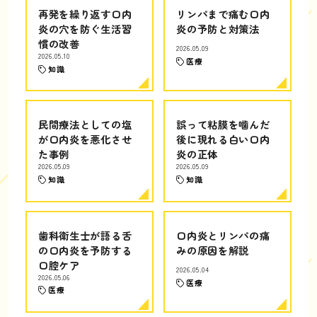
再発を繰り返す口内
リンパまで痛む口内
炎の穴を防ぐ生活習
炎の予防と対策法
慣の改善
2026.05.09
2026.05.10
医療
知識
民間療法としての塩
誤って粘膜を噛んだ
が口内炎を悪化させ
後に現れる白い口内
た事例
炎の正体
2026.05.09
2026.05.09
知識
知識
歯科衛生士が語る舌
口内炎とリンパの痛
の口内炎を予防する
みの原因を解説
口腔ケア
2026.05.04
2026.05.06
医療
医療