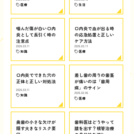
医療
生活
噛んだ傷が白い口内
口内炎で血が出る時
炎として長引く時の
の応急処置と正しい
注意点
ケア方法
2026.03.11
2026.03.11
知識
医療
口内炎でできた穴の
差し歯の周りの歯茎
正体と正しい対処法
が痛いのは「歯周
病」のサイン
2026.03.11
2026.02.06
知識
医療
奥歯の小さな欠けが
歯科医はどうやって
隠す大きなリスク要
膿を出す？根管治療