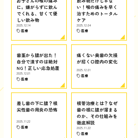
お子さんの喉の痛み
飲み物だけじゃな
に。嫌がらずに飲ん
い！喉の痛みを早く
でくれる、甘くて優
治すためのトータル
しい飲み物
ケア
2025.12.14
2025.12.04
医療
医療
歯茎から膿が出た！
痛くない奥歯の欠損
自分で潰すのは絶対
が招く口腔内の変化
NG！正しい応急処置
2025.12.01
2025.12.01
医療
医療
差し歯の下に膿？根
根管治療とは？なぜ
尖性歯の周炎の恐怖
歯の根に膿が溜まる
のか、その仕組みを
2025.11.22
徹底解説
医療
2025.11.22
医療