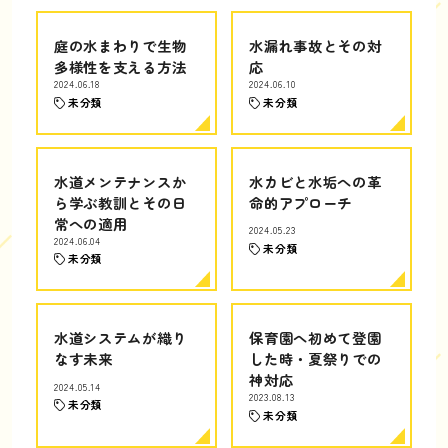
庭の水まわりで生物
水漏れ事故とその対
多様性を支える方法
応
2024.06.18
2024.06.10
未分類
未分類
水道メンテナンスか
水カビと水垢への革
ら学ぶ教訓とその日
命的アプローチ
常への適用
2024.05.23
2024.06.04
未分類
未分類
水道システムが織り
保育園へ初めて登園
なす未来
した時・夏祭りでの
神対応
2024.05.14
2023.08.13
未分類
未分類