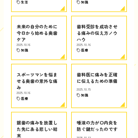
生活
知識
未来の自分のために
歯科受診を成功させ
今日から始める奥歯
る痛みの伝え方ノウ
ケア
ハウ
2025.10.16
2025.10.16
知識
医療
スポーツマンを悩ま
歯科医に痛みを正確
せる奥歯の意外な痛
に伝えるための準備
み
2025.10.15
2025.10.16
知識
医療
銀歯の痛みを放置し
唾液の力が口内炎を
た先にある悲しい結
防ぐ鍵だったのです
末
2025.10.13