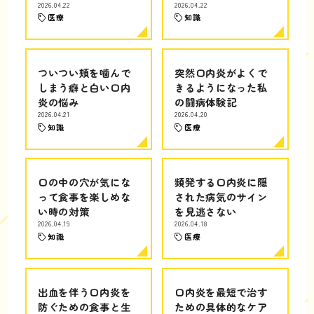
2026.04.22
2026.04.22
医療
知識
ついつい頬を噛んで
突然口内炎がよくで
しまう癖と白い口内
きるようになった私
炎の悩み
の闘病体験記
2026.04.21
2026.04.20
知識
医療
口の中の穴が気にな
頻発する口内炎に隠
って食事を楽しめな
された病気のサイン
い時の対策
を見逃さない
2026.04.19
2026.04.18
知識
医療
出血を伴う口内炎を
口内炎を最短で治す
防ぐための食事と生
ための具体的なケア