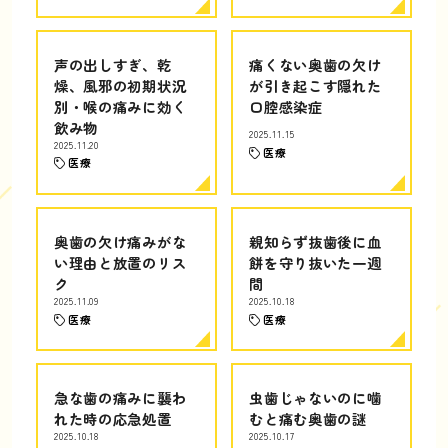
声の出しすぎ、乾
痛くない奥歯の欠け
燥、風邪の初期状況
が引き起こす隠れた
別・喉の痛みに効く
口腔感染症
飲み物
2025.11.15
2025.11.20
医療
医療
奥歯の欠け痛みがな
親知らず抜歯後に血
い理由と放置のリス
餅を守り抜いた一週
ク
間
2025.11.09
2025.10.18
医療
医療
急な歯の痛みに襲わ
虫歯じゃないのに噛
れた時の応急処置
むと痛む奥歯の謎
2025.10.18
2025.10.17