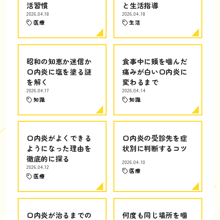
活習慣
と生活指導
2026.04.18
2026.04.18
医療
生活
昭和の知恵か迷信か
食事中に頬を噛んだ
口内炎に塩を塗る謎
痛みが白い口内炎に
を解く
変わるまで
2026.04.17
2026.04.14
知識
知識
口内炎がよくできる
口内炎の受診先を症
ようになった理由を
状別に判断するコツ
徹底的に探る
2026.04.10
2026.04.12
医療
医療
口内炎が治るまでの
何度も同じ場所を噛