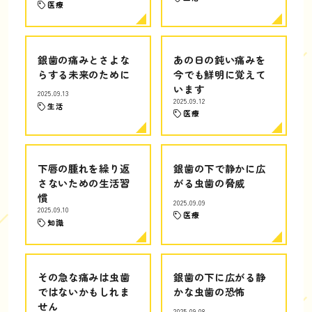
医療
銀歯の痛みとさよな
あの日の鈍い痛みを
らする未来のために
今でも鮮明に覚えて
います
2025.09.13
2025.09.12
生活
医療
下唇の腫れを繰り返
銀歯の下で静かに広
さないための生活習
がる虫歯の脅威
慣
2025.09.09
2025.09.10
医療
知識
その急な痛みは虫歯
銀歯の下に広がる静
ではないかもしれま
かな虫歯の恐怖
せん
2025.09.08