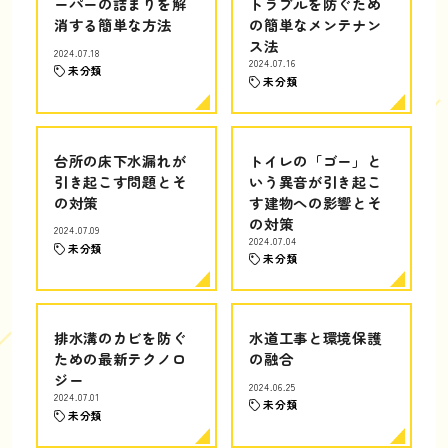
ーパーの詰まりを解
トラブルを防ぐため
消する簡単な方法
の簡単なメンテナン
ス法
2024.07.18
2024.07.16
未分類
未分類
台所の床下水漏れが
トイレの「ゴー」と
引き起こす問題とそ
いう異音が引き起こ
の対策
す建物への影響とそ
の対策
2024.07.09
2024.07.04
未分類
未分類
排水溝のカビを防ぐ
水道工事と環境保護
ための最新テクノロ
の融合
ジー
2024.06.25
2024.07.01
未分類
未分類