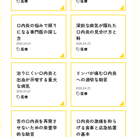
医療
医療
口内炎の悩みで頼り
深刻な病気が隠れた
になる専門医の探し
口内炎の見分け方と
方
科
2026.04.24
2026.04.23
医療
医療
治りにくい口内炎と
リンパが痛む口内炎
出血が示唆する重大
への適切な助言
な病気
2026.04.22
2026.04.22
医療
医療
舌の口内炎を再発さ
口内炎の激痛を和ら
せないための栄養学
げる食事と応急処置
的な助言
の基本