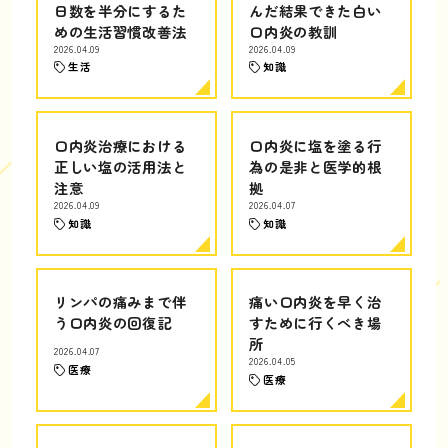
日数を半分にするた
んだ結果できた白い
めの生活習慣改善法
口内炎の教訓
2026.04.09
2026.04.09
生活
知識
口内炎治療における
口内炎に塩を塗る行
正しい塩の活用法と
為の是非と医学的根
注意
拠
2026.04.09
2026.04.07
知識
知識
リンパの痛みまで伴
痛い口内炎を早く治
う口内炎の回復記
すために行くべき場
所
2026.04.07
2026.04.05
医療
医療